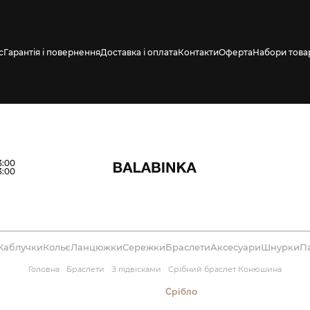
с
Гарантія і повернення
Доставка і оплата
Контакти
Оферта
Набори това
влено СМС про
3:00
3:00
Каблучки
Кольє
Ланцюжки
Сережки
Браслети
Аксесуари
Шнурки
П
Головна
Браслети
З підвісками
Срібний браслет Конюшина
Срібло