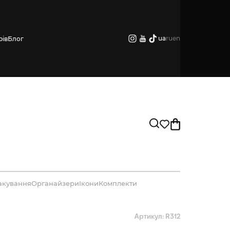
ua
ru
en
рів
Блог
акування
Органайзери
Ікони
Комплекти
Артикул: R312