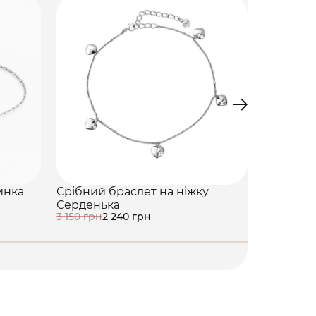
инка
Срібний браслет на ніжку
Срібний
3 800 грн
Серденька
3 150 грн
2 240 грн