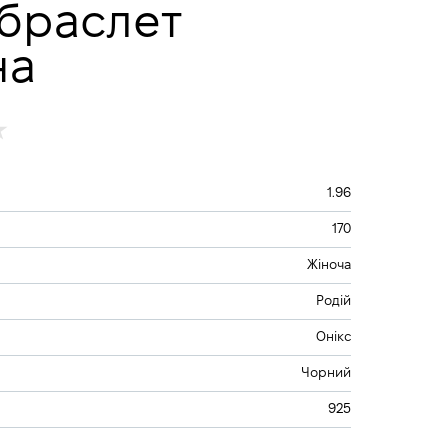
браслет
на
1.96
170
Жіноча
Родій
Онікс
Чорний
925