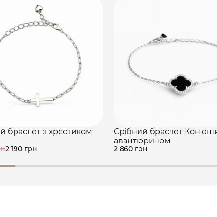
й браслет з хрестиком
Срібний браслет Конюш
авантюрином
рн
2 190 грн
2 860 грн