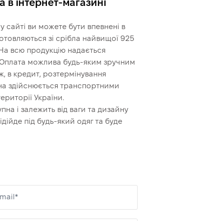
 в інтернет-магазині
Це ще не оформлення кред
кроку.
 сайті ви можете бути впевнені в
иготовляються зі срібла найвищої 925
 На всю продукцію надається
. Оплата можлива будь-яким зручним
, в кредит, розтермінування
на здійснюється транспортними
ериторії України.
на і залежить від ваги та дизайну
дійде під будь-який одяг та буде
mail*