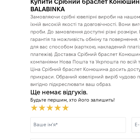
Купити Срібний браслет Конюшина
BALABINKA
Замовляючи срібні ювелірні вироби на нашому
їхній високій якості та довговічності. Вони в
проби. До замовлення доступні різні розміри.
гарантія та можливість обміну та повернення
для вас способом (карткою, накладений платіж
платежів). Доставка Срібний браслет Конюши
компаніями Нова Пошта та Укрпошта по всій т
Ціна Срібний браслет Конюшина досить доступ
прикраси. Обраний ювелірний виріб чудово пі
вигідно підкреслювати ваш образ.
Ще немає відгуків.
Будьте першим, хто його залишить!
Ваше ім'я*
E-