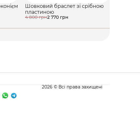
рконієм
Шовковий браслет зі срібною
Срібна п
1 940 грн
1
пластиною
4 800 грн
2 770 грн
2026 © Всі права захищені