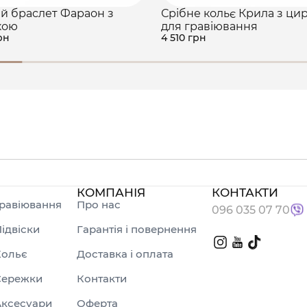
й браслет Фараон з
Срібне кольє Крила з ци
кою
для гравіювання
рн
4 510 грн
КОМПАНІЯ
КОНТАКТИ
равіювання
Про нас
096 035 07 70
ідвіски
Гарантія і повернення
Кольє
Доставка і оплата
Сережки
Контакти
Аксесуари
Оферта