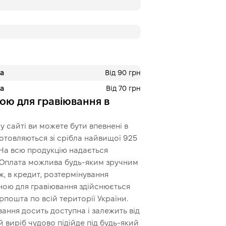
Це ще не оформлення кред
кроку.
ра
Від 90 грн
ра
Від 70 грн
ою для гравіювання в
 сайті ви можете бути впевнені в
иготовляються зі срібла найвищої 925
 На всю продукцію надається
. Оплата можлива будь-яким зручним
, в кредит, розтермінування
иною для гравіювання здійснюється
пошта по всій території України.
ання досить доступна і залежить від
 виріб чудово підійде під будь-який