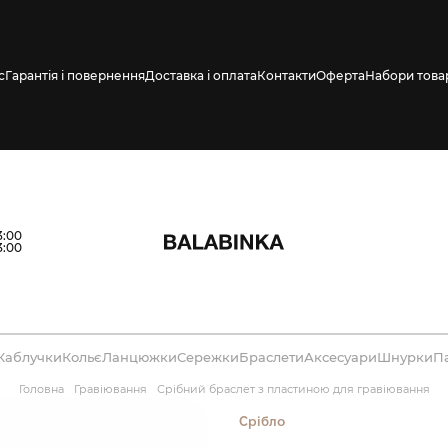
с
Гарантія і повернення
Доставка і оплата
Контакти
Оферта
Набори това
влено СМС про
3:00
3:00
Каблучки
Кольє
Ланцюжки
Сережки
Браслети
Аксесуари
Шнурки
П
Головна
Гравіювання
Срібний браслет з пластиною для гравіювання
Срібло