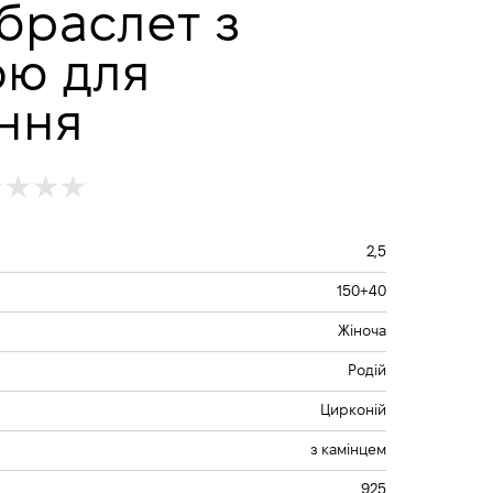
браслет з
ою для
ння
2,5
150+40
Жіноча
Родій
Цирконій
з камінцем
925