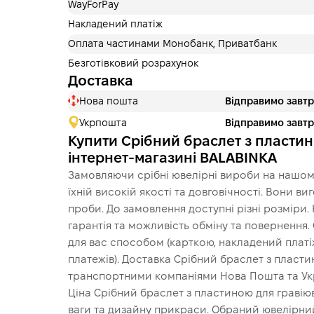
WayForPay
Накладений платіж
Оплата частинами Монобанк, Приватбанк
Безготівковий розрахунок
Доставка
Нова пошта
Відправимо завт
Укрпошта
Відправимо завт
Купити Срібний браслет з пластин
інтернет-магазині BALABINKA
Замовляючи срібні ювелірні вироби на нашому
їхній високій якості та довговічності. Вони в
проби. До замовлення доступні різні розміри.
гарантія та можливість обміну та повернення
для вас способом (карткою, накладений платіж
платежів). Доставка Срібний браслет з пласт
транспортними компаніями Нова Пошта та Укр
Ціна Срібний браслет з пластиною для гравіюв
ваги та дизайну прикраси. Обраний ювелірний