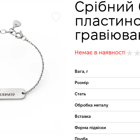
Срібний 
пластин
гравіюва
Немає в наявності
Вага, г
Розмір
Стать
Обробка металу
Вставка
Форма підвіски
Проба