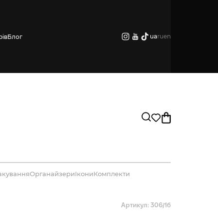
ua
ru
en
рів
Блог
акування
Органайзери
Ікони
Комплекти
Артикул: 306/1б