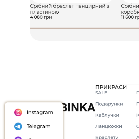
Срібний браслет панцирний з
Срібни
пластиною
короб
4 080 грн
11 600 г
ПРИКРАСИ
SALE
Г
Подарунки
П
Instagram
Каблучки
Ланцюжки
Telegram
Браслети