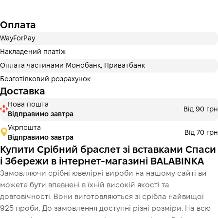
Оплата частинами Монобанк
Оплата
Оплату можна розділити на 2 або 3 платежі. Без
додаткових комісій для покупців. Кількість платежів
WayForPay
обирається на кроці оплати в корзині.
Накладений платіж
3 місяці
х
2 170.00 ₴
=
6 510 ₴
Оплата частинами Монобанк, Приватбанк
Безготівковий розрахунок
Доставка
Це ще не оформлення кредитного договору. Ви просто
Нова пошта
Від 90 грн
переходите до наступного кроку.
Відправимо завтра
Купити
Укрпошта
Від 70 грн
Відправимо завтра
Купити Срібний браслет зі вставками Спаси
і Збережи в інтернет-магазині BALABINKA
Замовляючи срібні ювелірні вироби на нашому сайті ви
можете бути впевнені в їхній високій якості та
довговічності. Вони виготовляються зі срібла найвищої
925 проби. До замовлення доступні різні розміри. На всю