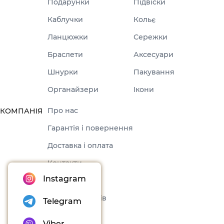
Подарунки
Підвіски
Каблучки
Кольє
Ланцюжки
Сережки
Браслети
Аксесуари
Шнурки
Пакування
Органайзери
Ікони
Про нас
КОМПАНІЯ
Гарантія і повернення
Доставка і оплата
Контакти
Instagram
Оферта
Набори товарів
Telegram
Блог
Viber