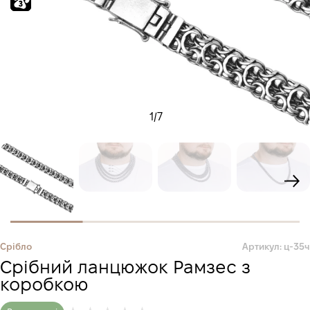
1
/
7
Срібло
Артикул: ц-35ч
Срібний ланцюжок Рамзес з
коробкою