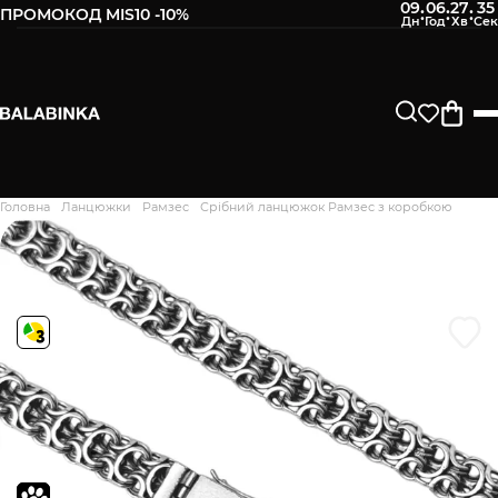
09
06
27
34
:
:
:
ПРОМОКОД MIS10 -10%
Залиште свій номер телефону
Після того, як ми отримаємо товар - вам буде
відправлено СМС про наявність в нашому магазині
Продовжити
Головна
Ланцюжки
Рамзес
Срібний ланцюжок Рамзес з коробкою
Дякуємо. Ваш відгук
відправлено на модерацію