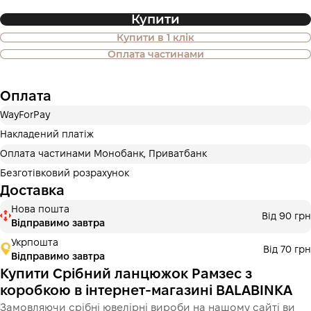
Купити
Купити в 1 клік
Також доступна покупка товару в
Оплата частинами
оплату частинами
Оплата
Оплата частинами Приватбанк
WayForPay
Оплату можна розділити на 2 або 3 платежі. Без
додаткових комісій для покупців. Кількість платежів
Накладений платіж
обирається на кроці оплати в корзині.
Оплата частинами Монобанк, Приватбанк
3 місяці
х
7 733.33 ₴
=
23 200 ₴
Безготівковий розрахунок
Доставка
Оплата частинами Монобанк
Нова пошта
Оплату можна розділити на 2 або 3 платежі. Без
Від 90 грн
Відправимо завтра
додаткових комісій для покупців. Кількість платежів
обирається на кроці оплати в корзині.
Укрпошта
Від 70 грн
Відправимо завтра
3 місяці
х
7 733.33 ₴
=
23 200 ₴
Купити Срібний ланцюжок Рамзес з
коробкою в інтернет-магазині BALABINKA
Замовляючи срібні ювелірні вироби на нашому сайті ви