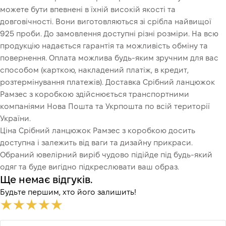
Це ще не оформлення кредитного договору. Ви просто
можете бути впевнені в їхній високій якості та
переходите до наступного кроку.
Купити
довговічності. Вони виготовляються зі срібла найвищої
925 проби. До замовлення доступні різні розміри. На всю
продукцію надається гарантія та можливість обміну та
повернення. Оплата можлива будь-яким зручним для вас
способом (карткою, накладений платіж, в кредит,
розтермінування платежів). Доставка Срібний ланцюжок
Рамзес з коробкою здійснюється транспортними
компаніями Нова Пошта та Укрпошта по всій території
України.
Ціна Срібний ланцюжок Рамзес з коробкою досить
доступна і залежить від ваги та дизайну прикраси.
Обраний ювелірний виріб чудово підійде під будь-який
одяг та буде вигідно підкреслювати ваш образ.
Ще немає відгуків.
Будьте першим, хто його залишить!