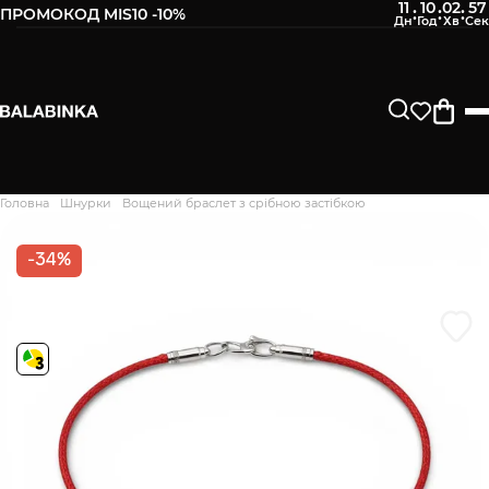
11
10
02
56
:
:
:
ПРОМОКОД MIS10 -10%
Залиште свій номер телефону
Після того, як ми отримаємо товар - вам буде
відправлено СМС про наявність в нашому магазині
Продовжити
Головна
Шнурки
Вощений браслет з срібною застібкою
Дякуємо. Ваш відгук
відправлено на модерацію
-34%