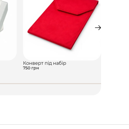
Конверт під набір
Подaрун
750 грн
730 грн