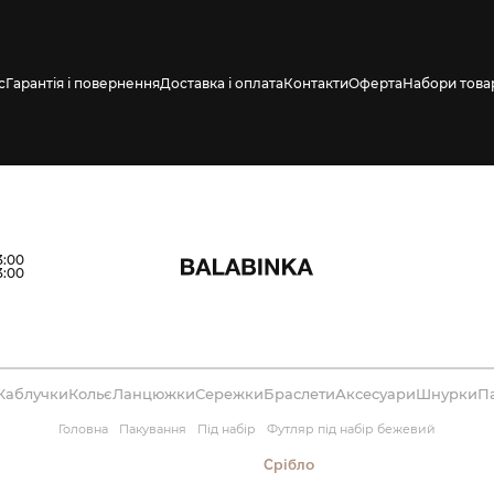
с
Гарантія і повернення
Доставка і оплата
Контакти
Оферта
Набори това
влено СМС про
3:00
3:00
Каблучки
Кольє
Ланцюжки
Сережки
Браслети
Аксесуари
Шнурки
П
Головна
Пакування
Під набір
Футляр під набір бежевий
Срібло