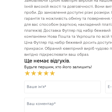
Замовляючи срібні ювелірні вироби на нашому
їхній високій якості та довговічності. Вони в
проби. До замовлення доступні різні розміри.
гарантія та можливість обміну та повернення
для вас способом (карткою, накладений платіж
платежів). Доставка Футляр під набір бежеви
компаніями Нова Пошта та Укрпошта по всій т
Ціна Футляр під набір бежевий досить доступн
прикраси. Обраний ювелірний виріб чудово пі
вигідно підкреслювати ваш образ.
Ще немає відгуків.
Будьте першим, хто його залишить!
Ваше ім'я*
E-
Ваш коментар*