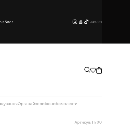
ua
ru
en
рів
Блог
акування
Органайзери
Ікони
Комплекти
Артикул: П700