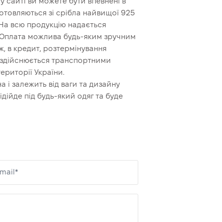
 сайті ви можете бути впевнені в
иготовляються зі срібла найвищої 925
 На всю продукцію надається
. Оплата можлива будь-яким зручним
, в кредит, розтермінування
й здійснюється транспортними
ериторії України.
а і залежить від ваги та дизайну
дійде під будь-який одяг та буде
mail*