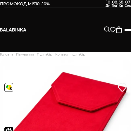
10
08
58
06
:
:
:
ПРОМОКОД MIS10 -10%
Залиште свій номер телефону
Після того, як ми отримаємо товар - вам буде
відправлено СМС про наявність в нашому магазині
Продовжити
Головна
Пакування
Під набір
Конверт під набір
Дякуємо. Ваш відгук
відправлено на модерацію