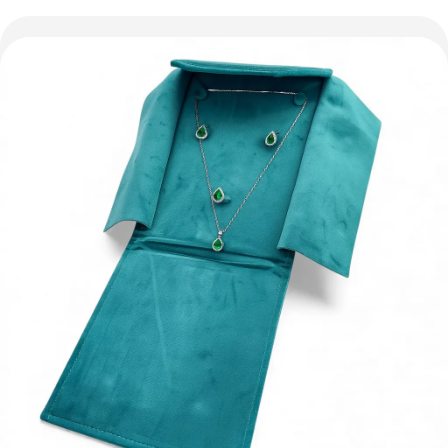
Оплату можна розділити на 2 або 3 платежі. Без
додаткових комісій для покупців. Кількість платежів
обирається на кроці оплати в корзині.
3 місяці
х
250.00 ₴
=
750 ₴
Оплата частинами Монобанк
Оплату можна розділити на 2 або 3 платежі. Без
додаткових комісій для покупців. Кількість платежів
обирається на кроці оплати в корзині.
3 місяці
х
250.00 ₴
=
750 ₴
Це ще не оформлення кредитного договору. Ви просто
переходите до наступного кроку.
Купити