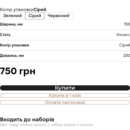
Колір упаковки
Сірий
Зелений
Сірий
Червоний
Ширина, мм
150
Стать
Унісекс
Колір упаковки
Сірий
Довжина, мм
200
750 грн
Купити
Купити в 1 клік
Також доступна покупка товару в
Оплата частинами
оплату частинами
Входить до наборів
Оплата частинами Приватбанк
Цей товар можна купити у наборі разом з іншими