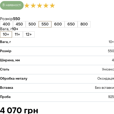
В наявності
Розмір
550
400
450
500
550
600
650
800
Вага, г
10+
10+
11+
12+
Вага, г
10+
Розмір
550
Ширина, мм
4
Стать
Унісекс
Обробка металу
Оксидація
Вставка
Без вставки
Проба
925
4 070 грн