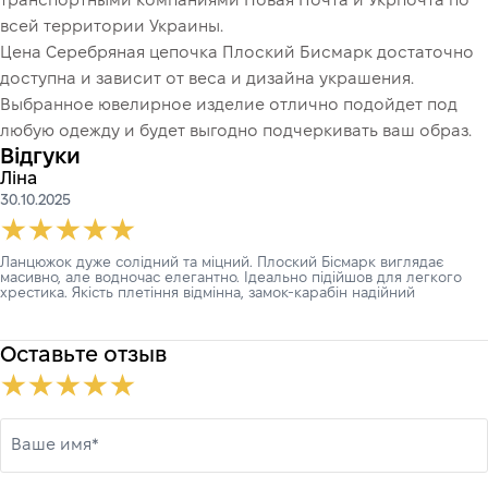
транспортными компаниями Новая Почта и Укрпочта по
всей территории Украины.
Цена Серебряная цепочка Плоский Бисмарк достаточно
доступна и зависит от веса и дизайна украшения.
Выбранное ювелирное изделие отлично подойдет под
любую одежду и будет выгодно подчеркивать ваш образ.
Відгуки
Ліна
30.10.2025
Ланцюжок дуже солідний та міцний. Плоский Бісмарк виглядає
масивно, але водночас елегантно. Ідеально підійшов для легкого
хрестика. Якість плетіння відмінна, замок-карабін надійний
Оставьте отзыв
Ваше имя*