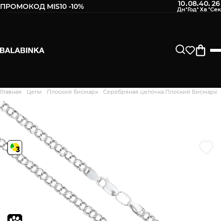
10
08
40
25
:
:
:
ПРОМОКОД MIS10 -10%
Оставьте свой номер телефона
После того, как мы получим товар, Вам будет
отправлено СМС о его наличии в нашем магазине.
Продолжить
Главная
Цепи
Плоский бисмарк
Серебряная цепочка Плоский Бисмарк
Дякуємо. Ваш відгук
відправлено на модерацію