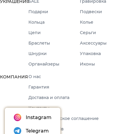
SALE
Гравировка
УКРАШЕНИЯ
Подарки
Подвески
Кольца
Колье
Цепи
Серьги
Браслеты
Аксессуары
Шнурки
Упаковка
Органайзеры
Иконы
О нас
КОМПАНИЯ
Гарантия
Доставка и оплата
Контакты
Instagram
Пользовательское соглашение
Набори товарів
Telegram