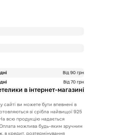
Оплата частин
Приватбанк
Оплату можна розділ
платежі. Без додатко
покупців. Кількість п
обирається на кроці
корзині.
3 місяці
х
233.33 
дні
Від 90 грн
дні
Від 70 грн
Це ще не оформлення кред
телики в інтернет-магазині
кроку.
 сайті ви можете бути впевнені в
иготовляються зі срібла найвищої 925
 На всю продукцію надається
. Оплата можлива будь-яким зручним
, в кредит, розтермінування