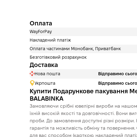
Оплата
WayForPay
Накладений платіж
Оплата частинами Монобанк, Приватбанк
Безготівковий розрахунок
Доставка
Нова пошта
Відправимо сього
Укрпошта
Відправимо сього
Купити Подaрункове пакування Ме
BALABINKA
Замовляючи срібні ювелірні вироби на нашому
їхній високій якості та довговічності. Вони в
проби. До замовлення доступні різні розміри.
гарантія та можливість обміну та повернення
для вас способом (карткою, накладений платіж