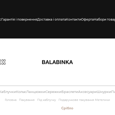
с
Гарантія і повернення
Доставка і оплата
Контакти
Оферта
Набори това
влено СМС про
3:00
3:00
Каблучки
Кольє
Ланцюжки
Сережки
Браслети
Аксесуари
Шнурки
П
Головна
Пакування
Під каблучку
Подaрункове пакування Метелики
Срібло