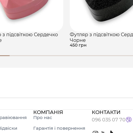
 з підсвіткою Сердечко
Футляр з підсвіткою Сер
е
Чорне
450 грн
КОМПАНІЯ
КОНТАКТИ
равіювання
Про нас
096 035 07 70
ідвіски
Гарантія і повернення