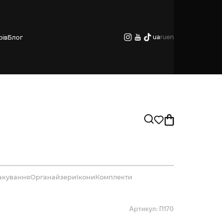
ua
ru
en
рів
Блог
акування
Органайзери
Ікони
Комплекти
Артикул: П170