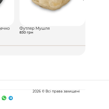
дечко
Футляр Мушля
Палаюча
830 грн
грн
2026 © Всі права захищені