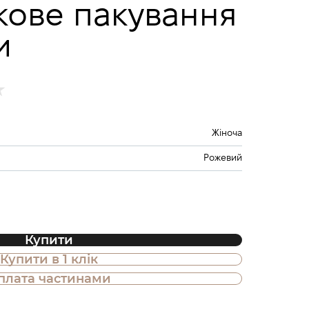
кове пакування
и
Жіноча
Рожевий
Купити
Купити в 1 клік
плата частинами
покупка товару в оплату