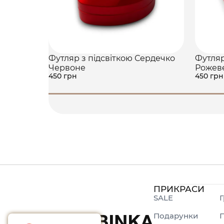
Футляр з підсвіткою Сердечко
Футляр
Червоне
Рожев
450 грн
450 грн
ПРИКРАСИ
SALE
Г
Подарунки
П