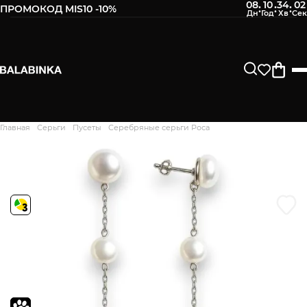
08
10
34
01
:
:
:
ПРОМОКОД MIS10 -10%
Оставьте свой номер телефона
После того, как мы получим товар, Вам будет
отправлено СМС о его наличии в нашем магазине.
Продолжить
Главная
Серьги
Пусеты
Серебряные серьги Роса
Дякуємо. Ваш відгук
відправлено на модерацію