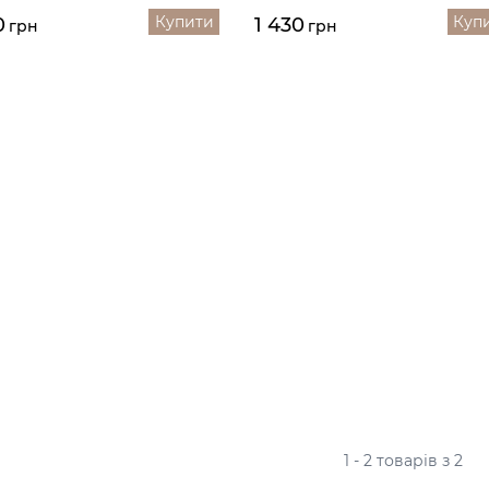
Купити
Куп
0
1 430
грн
грн
1 - 2 товарів з 2