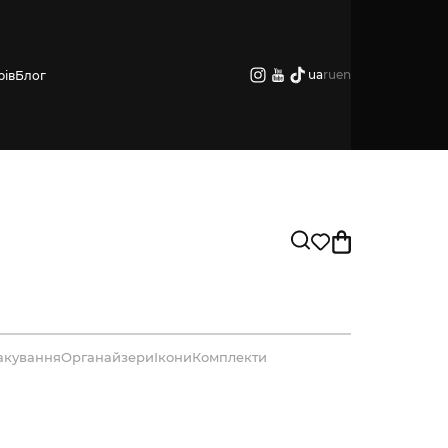
ua
ru
en
рів
Блог
акування
Органайзери
Ікони
Комплекти