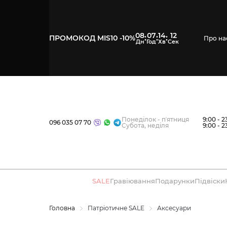
08
07
14
12
:
:
:
ПРОМОКОД MIS10 -10%
Про на
Понеділок - пʼятниця
9:00 - 2
096 035 07 70
Субота, неділя
9:00 - 2
SALE
Гравіювання
Подарунки
Підвіски
Головна
Патріотичне SALE
Аксесуари