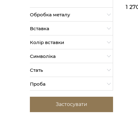
1 27
Обробка металу
Родій (1)
Вставка
Фіаніт (1)
Колір вставки
Емаль (1)
Жовто-блакитна (2)
Символіка
Українська (2)
Стать
Унісекс (2)
Проба
925 (2)
Застосувати