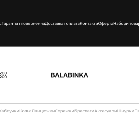
с
Гарантія і повернення
Доставка і оплата
Контакти
Оферта
Набори това
3:00
3:00
Каблучки
Кольє
Ланцюжки
Сережки
Браслети
Аксесуари
Шнурки
П