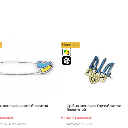
!
Новинка!
а шпилька жовто-блакитна
Срібна шпилька Тризуб жовто-
блакитний
аявності
Немає в наявності
: 271 Р бл./жовт.
Артикул: 30123/3