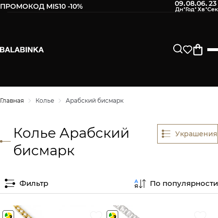
09
08
06
23
:
:
:
ПРОМОКОД MIS10 -10%
Главная
Колье
Арабский бисмарк
Колье Арабский
Украшения
бисмарк
Фильтр
По популярности