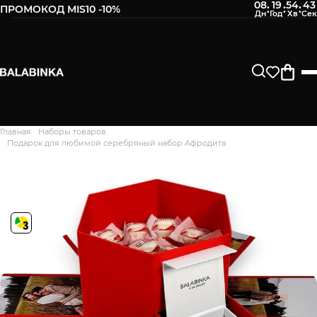
08
19
54
42
:
:
:
ПРОМОКОД MIS10 -10%
Главная
Наборы товаров
Дякуємо. Ваш відгук
Подарок для любимой серебряный набор Афродита
відправлено на модерацію