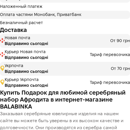
Оплату можно разделить на 2 или 3 платежа. Без
дополнительных комиссий для покупателей.
Наложенный платеж
Количество платежей выбирается на шаге оплаты в
Оплата частями Монобанк, Приватбанк
корзине.
Безналичный расчет
3 месяцы
х
2 206.67 ₴
=
6620 ₴
Доставка
Новая почта
Оплата частями МоноБанк
От 90 грн
Відправимо сьогодні
Оплату можно разделить на 2 или 3 платежа. Без
дополнительных комиссий для покупателей.
Курьер Новая почта
Тариф перевозчика
Количество платежей выбирается на шаге оплаты в
Відправимо сьогодні
корзине.
Укрпочта
От 70 грн
3 месяцы
х
2 206.67 ₴
=
6620 ₴
Відправимо сьогодні
Курьер Укрпочта
Тариф перевозчика
Відправимо сьогодні
Купить Подарок для любимой серебряный
Це ще не оформлення кредитного договору. Ви просто
переходите до наступного кроку.
набор Афродита в интернет-магазине
Купить
BALABINKA
Заказывая серебряные ювелирные изделия на нашем
сайте вы можете быть уверены в их высоком качестве и
долговечности. Они производятся из серебра самой