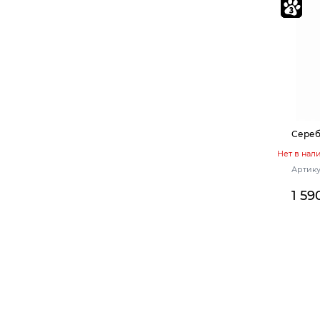
Сереб
Нет в нал
Артику
1 59