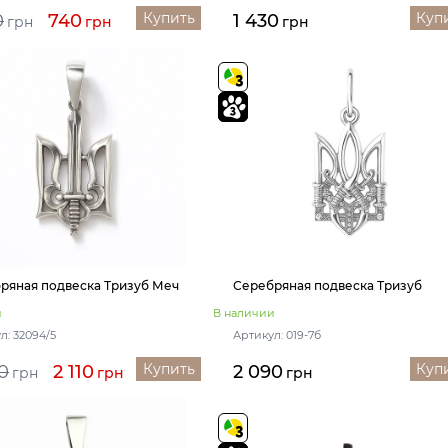
Купить
Куп
0
740
1 430
грн
грн
грн
ряная подвеска Тризуб Меч
Серебряная подвеска Тризуб
и
В наличии
л: 32094/5
Артикул: 019-7б
Купить
Куп
0
2 110
2 090
грн
грн
грн