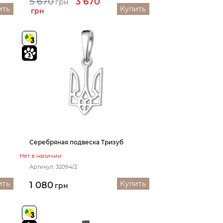
5 670
3 670
грн
ить
Купить
грн
Серебряная подвеска Тризуб
Нет в наличии
Артикул: 32094/2
ить
Купить
1 080
грн