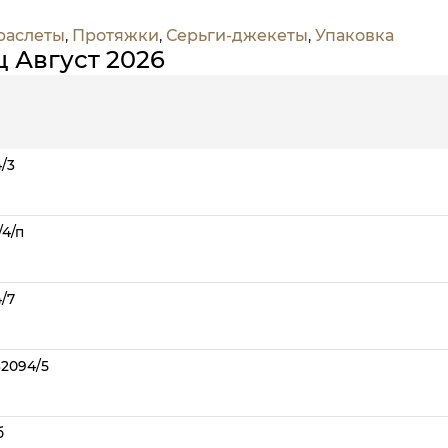
раслеты
,
Протяжки
,
Серьги-джекеты
,
Упаковка
 Август 2026
/3
4/п
/7
32094/5
б