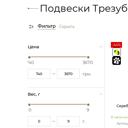
Подвески Трезу
Фильтр
Скрыть
-44%
Цена
740
3670
грн.
Вес, г
Сереб
0
9
В наличи
г.
Артику