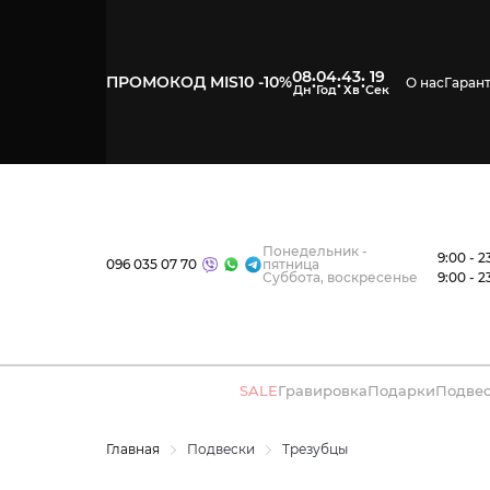
08
04
43
19
:
:
:
ПРОМОКОД MIS10 -10%
О нас
Гаран
Понедельник -
9:00 - 2
096 035 07 70
пятница
Суббота, воскресенье
9:00 - 2
SALE
Гравировка
Подарки
Подве
Главная
Подвески
Трезубцы