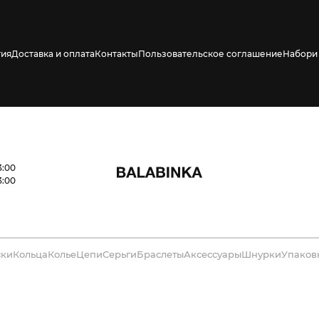
тия
Доставка и оплата
Контакты
Пользовательское соглашение
Набори 
3:00
3:00
ски
Кольца
Колье
Цепи
Серьги
Браслеты
Аксессуары
Шнурки
Упаков