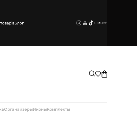
ua
ru
en
товарів
Блог
ка
Органайзеры
Иконы
Комплекты