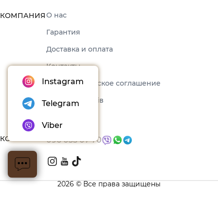
О нас
КОМПАНИЯ
Гарантия
Доставка и оплата
Контакты
Instagram
Пользовательское соглашение
Набори товарів
Telegram
Блог
Viber
КОНТАКТЫ
096 035 07 70
2026 © Все права защищены