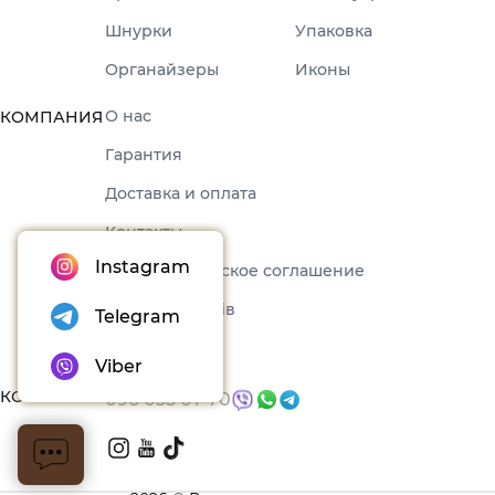
Шнурки
Упаковка
Органайзеры
Иконы
О нас
КОМПАНИЯ
Гарантия
Доставка и оплата
Контакты
Instagram
Пользовательское соглашение
Набори товарів
Telegram
Блог
Viber
КОНТАКТЫ
096 035 07 70