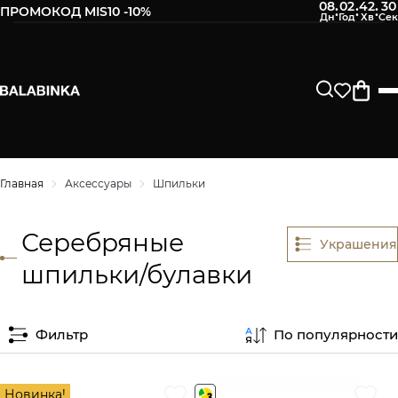
08
02
42
30
:
:
:
ПРОМОКОД MIS10 -10%
Главная
Аксессуары
Шпильки
Серебряные
Украшения
шпильки/булавки
Фильтр
По популярности
Новинка!