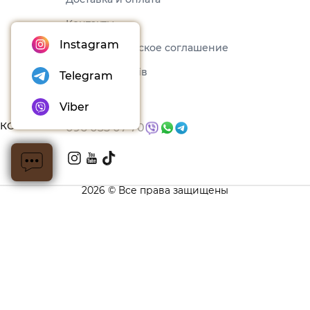
Контакты
Instagram
Пользовательское соглашение
Набори товарів
Telegram
Блог
Viber
КОНТАКТЫ
096 035 07 70
2026 © Все права защищены