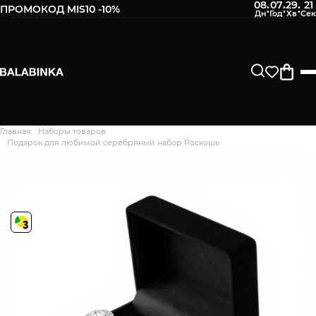
08
07
29
20
:
:
:
ПРОМОКОД MIS10 -10%
Главная
Наборы товаров
Дякуємо. Ваш відгук
Подарок для любимой серебряный набор Роскошь
відправлено на модерацію