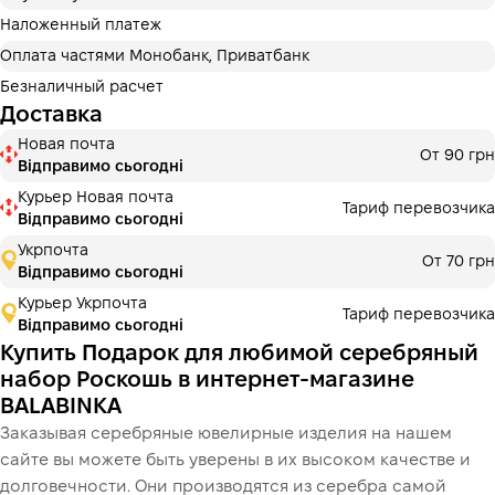
Оплату можно разделить на 2 или 3 платежа. Без
дополнительных комиссий для покупателей.
Наложенный платеж
Количество платежей выбирается на шаге оплаты в
Оплата частями Монобанк, Приватбанк
корзине.
Безналичный расчет
3 месяцы
х
2 203.33 ₴
=
6610 ₴
Доставка
Новая почта
Оплата частями МоноБанк
От 90 грн
Відправимо сьогодні
Оплату можно разделить на 2 или 3 платежа. Без
дополнительных комиссий для покупателей.
Курьер Новая почта
Тариф перевозчика
Количество платежей выбирается на шаге оплаты в
Відправимо сьогодні
корзине.
Укрпочта
От 70 грн
3 месяцы
х
2 203.33 ₴
=
6610 ₴
Відправимо сьогодні
Курьер Укрпочта
Тариф перевозчика
Відправимо сьогодні
Купить Подарок для любимой серебряный
Це ще не оформлення кредитного договору. Ви просто
переходите до наступного кроку.
набор Роскошь в интернет-магазине
Купить
BALABINKA
Заказывая серебряные ювелирные изделия на нашем
сайте вы можете быть уверены в их высоком качестве и
долговечности. Они производятся из серебра самой