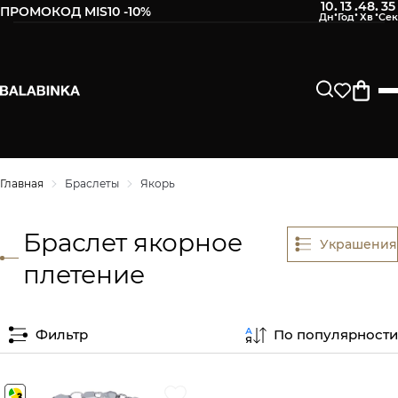
10
13
48
34
:
:
:
ПРОМОКОД MIS10 -10%
Главная
Браслеты
Якорь
Браслет якорное
Украшения
плетение
Фильтр
По популярности