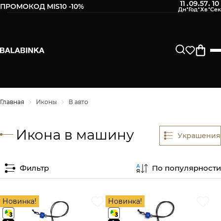
11
09
57
10
:
:
:
ПРОМОКОД MIS10 -10%
Главная
Иконы
В авто
Икона в машину
Украшения
Фильтр
По популярности
Новинка!
Новинка!