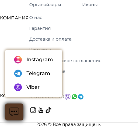
Органайзеры
Иконы
О нас
КОМПАНИЯ
Гарантия
Доставка и оплата
Контакты
Instagram
Пользовательское соглашение
Набори товарів
Telegram
Блог
Viber
КОНТАКТЫ
096 035 07 70
2026 © Все права защищены