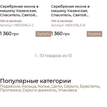
Серебряная икона в
Серебряная икона в
машину Казанская,
машину Казанская,
Спаситель, Святой
Спаситель, Святой
Николай
Николай
Нет в наличии
Нет в наличии
Артикул: MB/E1316LX-C
Артикул: MB/E1316LX-B
1 360
1 360
грн
Купить
грн
Купить
1 - 10 товаров из 10
Популярные категории
Подвески
,
Кольца
,
Колье
,
Цепи
,
Серьги
,
Браслеты
,
Протяжки
,
Серьги-джекеты
,
Упаковка