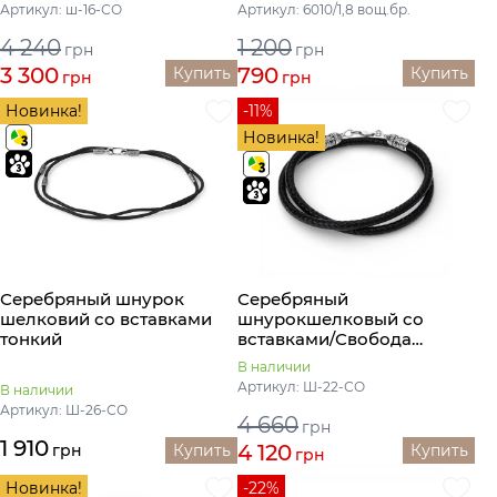
Артикул: ш-16-СО
Артикул: 6010/1,8 вощ.бр.
4 240
1 200
грн
грн
3 300
790
Купить
Купить
грн
грн
Новинка!
-11%
Новинка!
Серебряный шнурок
Серебряный
шелковий со вставками
шнурокшелковый со
тонкий
вставками/Свобода
широкий
В наличии
Артикул: Ш-22-СО
В наличии
Артикул: Ш-26-СО
4 660
грн
1 910
4 120
грн
Купить
Купить
грн
Новинка!
-22%