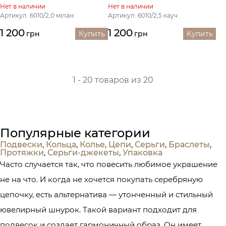
Нет в наличии
Нет в наличии
Артикул: 6010/2,0 мілан
Артикул: 6010/2,5 кауч
1 200
1 200
грн
Купить
грн
Купить
1 - 20 товаров из 20
Популярные категории
Подвески
,
Кольца
,
Колье
,
Цепи
,
Серьги
,
Браслеты
,
Протяжки
,
Серьги-джекеты
,
Упаковка
Часто случается так, что повесить любимое украшение
не на что. И когда не хочется покупать серебряную
цепочку, есть альтернатива — утонченный и стильный
ювелирный шнурок. Такой вариант подходит для
подвесок и создает гармоничный образ. Он имеет