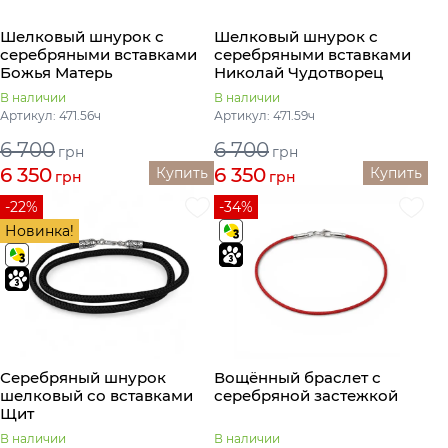
Шелковый шнурок с
Шелковый шнурок с
серебряными вставками
серебряными вставками
Божья Матерь
Николай Чудотворец
В наличии
В наличии
Артикул: 471.56ч
Артикул: 471.59ч
6 700
6 700
грн
грн
6 350
6 350
Купить
Купить
грн
грн
-22%
-34%
Новинка!
Серебряный шнурок
Вощённый браслет с
шелковый со вставками
серебряной застежкой
Щит
В наличии
В наличии