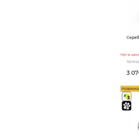
Сереб
Нет в нал
Артику
3 07
Новинка