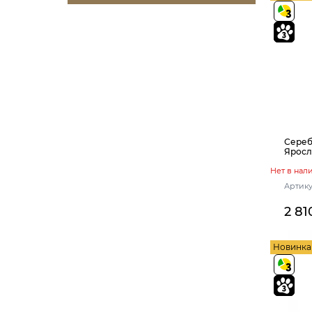
90 (1)
130 (3)
180 (3)
105 (1)
250 (1)
125 (1)
100 (1)
190 (1)
170 (1)
Сереб
Яросл
Нет в нал
Артику
2 81
Новинка