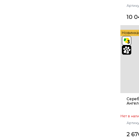
Артику
10 0
Новинка
Сереб
Ангел
Нет в нал
Артику
2 67