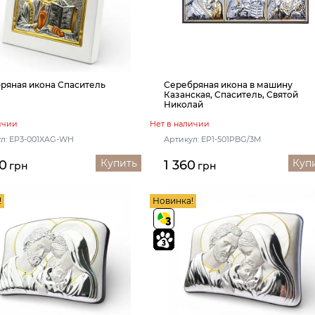
ряная икона Спаситель
Серебряная икона в машину
Казанская, Спаситель, Святой
Николай
ичии
Нет в наличии
л: EP3-001XAG-WH
Артикул: EP1-501PBG/3M
Купить
Куп
0
1 360
грн
грн
!
Новинка!