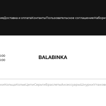
тия
Доставка и оплата
Контакты
Пользовательское соглашение
Набори 
3:00
3:00
ски
Кольца
Колье
Цепи
Серьги
Браслеты
Аксессуары
Шнурки
Упаков