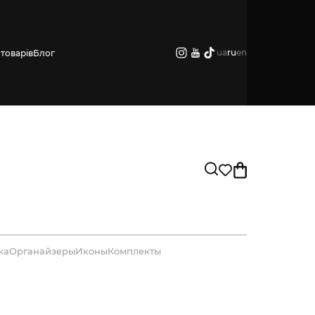
ua
ru
en
товарів
Блог
ка
Органайзеры
Иконы
Комплекты