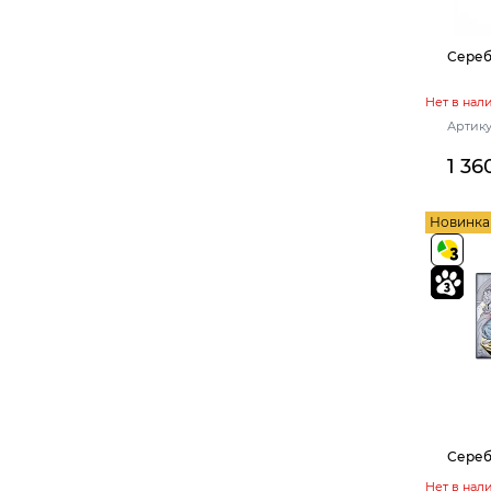
Сереб
Нет в нал
Артику
1 36
Новинка
Сереб
Нет в нал