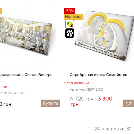
!
-30%
Новинка!
ряная икона Святая Вечеря
Серебряная икона Семейство
Нет в наличии
ичии
Артикул: AE6745/3O
л: 813536XLORO
4 720
3 300
грн
Купить
Куп
0
грн
грн
1 - 24 товаров из 39