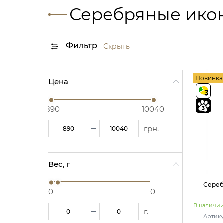
Серебряные ико
Фильтр
Скрыть
Новинка
Цена
890
10040
грн.
Вес, г
Сереб
0
0
В наличи
г.
Артику