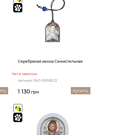
Серебряная икона Семистельная
Нет в наличии
Артикул: EK0-152PBG/2
ить
Купить
1 130
грн