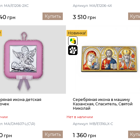
л: MA/E1206-2XC
Артикул: MA/E1206-4X
Купить
Куп
40
3 510
грн
грн
!
Новинка!
ряная икона детская
Серебряная икона в машину
очек
Казанская, Спаситель, Святой
Николай
ичии
Нет в наличии
л: MA/DM607-L(C\R)
Артикул: MB/E1316LX-C
Купить
Куп
0
1 360
грн
грн