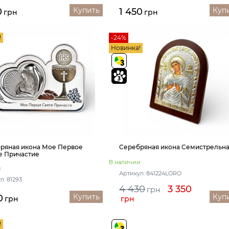
Купить
Куп
0
1 450
грн
грн
!
-24%
Новинка!
ряная икона Мое Первое
Серебряная икона Семистрельн
е Причастие
В наличии
и
Артикул: 841224LORO
л: 81293
4 430
3 350
грн
Купить
Куп
0
грн
грн
!