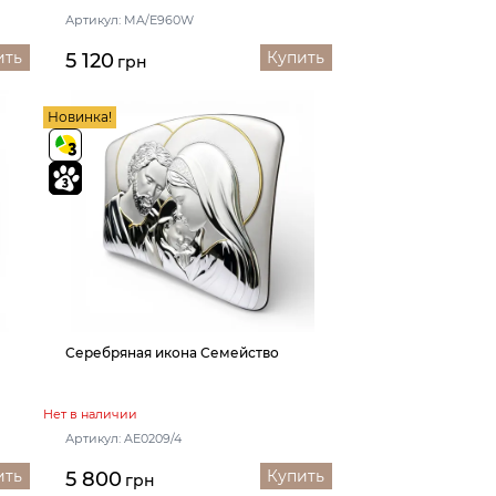
Артикул: MA/E960W
ить
Купить
5 120
грн
Новинка!
Серебряная икона Семейство
Нет в наличии
Артикул: AE0209/4
ить
Купить
5 800
грн