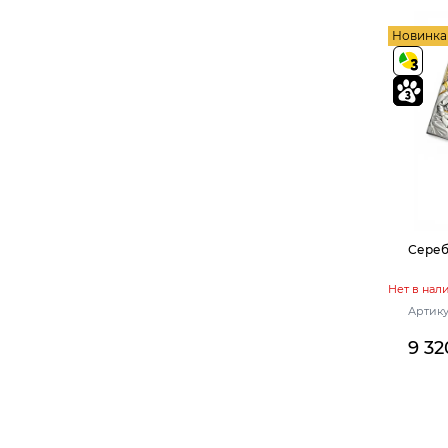
Новинка
Сереб
Нет в нал
Артику
9 32