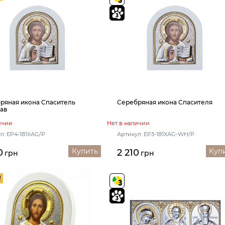
ряная икона Спаситель
Серебряная икона Спасителя
ав
ичии
Нет в наличии
л: EP4-181XАG/P
Артикул: EP3-181XАG-WH/P
Купить
Куп
0
2 210
грн
грн
!