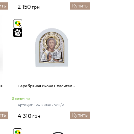
ить
Купить
2 150
грн
ая
Серебряная икона Спаситель
В наличии
Артикул: ЕP4-181XAG-WH/P
ить
Купить
4 310
грн