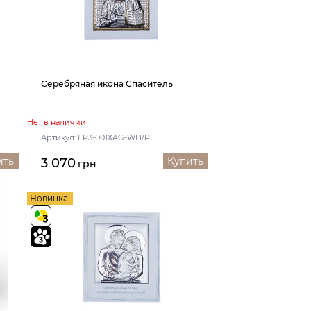
Серебряная икона Спаситель
Нет в наличии
Артикул: EP3-001XAG-WH/P
ить
Купить
3 070
грн
Новинка!