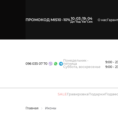
10
03
19
03
:
:
:
ПРОМОКОД MIS10 -10%
О нас
Гаран
Понедельник -
9:00 - 2
096 035 07 70
пятница
Суббота, воскресенье
9:00 - 2
SALE
Гравировка
Подарки
Подве
Главная
Иконы