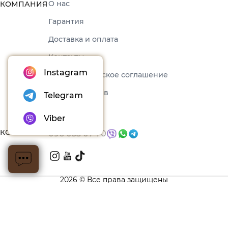
О нас
КОМПАНИЯ
Гарантия
Доставка и оплата
Контакты
Instagram
Пользовательское соглашение
Набори товарів
Telegram
Блог
Viber
КОНТАКТЫ
096 035 07 70
2026 © Все права защищены