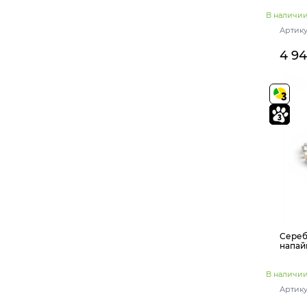
В наличи
Артику
4 9
Сереб
напай
В наличи
Артику