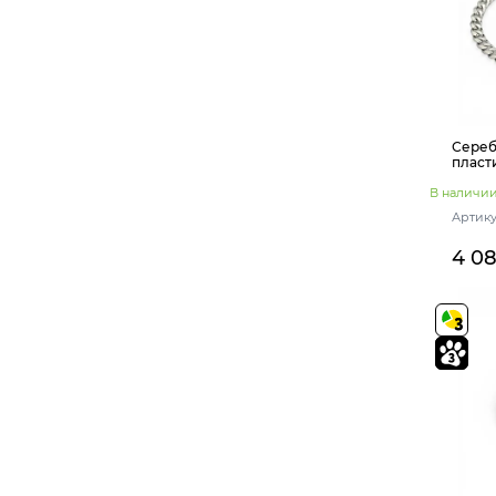
160+40
250
240+30
140+60
165
180+40
150+40
200+50
175+25
150+50
140+40
190+40
Сереб
пласт
В наличи
Артику
4 0