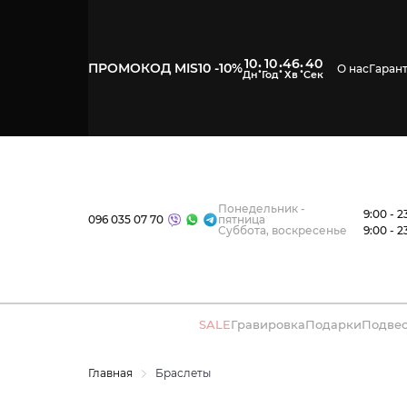
10
10
46
39
:
:
:
ПРОМОКОД MIS10 -10%
О нас
Гаран
Понедельник -
9:00 - 2
096 035 07 70
пятница
Суббота, воскресенье
9:00 - 2
SALE
Гравировка
Подарки
Подве
Главная
Браслеты