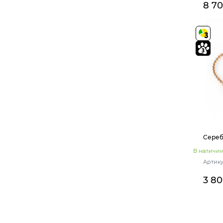
8 7
Сереб
В наличи
Артику
3 8