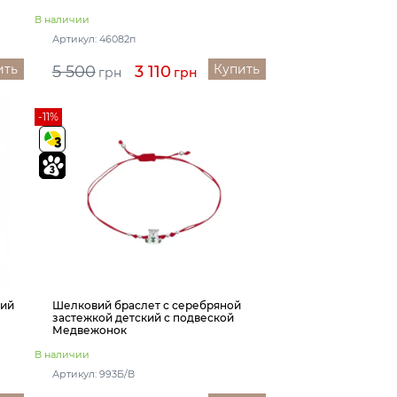
В наличии
Артикул: 46082п
ить
Купить
5 500
3 110
грн
грн
-11%
кий
Шелковий браслет с серебряной
застежкой детский с подвеской
Медвежонок
В наличии
Артикул: 993Б/В