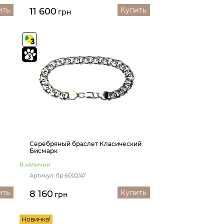
ить
Купить
11 600
грн
Серебряный браслет Класический
Бисмарк
В наличии
Артикул: бр.6002/47
ить
Купить
8 160
грн
Новинка!