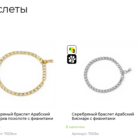
слеты
ряный браслет Арабский
Серебряный браслет Арабский
ркв позолоте с фианитами
Бисмарк с фианитами
и
В наличии
л: 7003мз
Артикул: 7003м