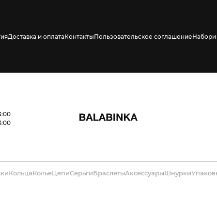
тия
Доставка и оплата
Контакты
Пользовательское соглашение
Набори 
3:00
3:00
ски
Кольца
Колье
Цепи
Серьги
Браслеты
Аксессуары
Шнурки
Упаков