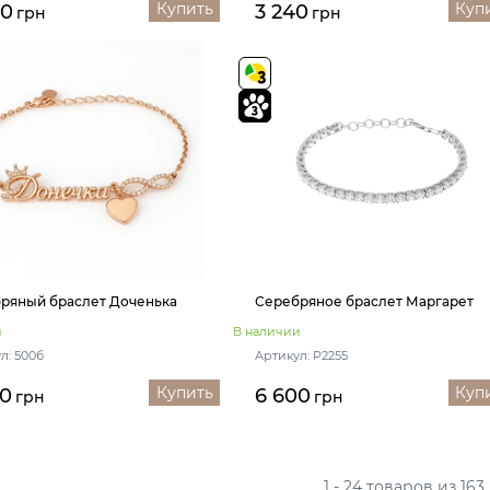
Купить
Куп
00
3 240
грн
грн
ряный браслет Доченька
Серебряное браслет Маргарет
и
В наличии
л: 500б
Артикул: Р2255
Купить
Куп
00
6 600
грн
грн
1 - 24 товаров из 163