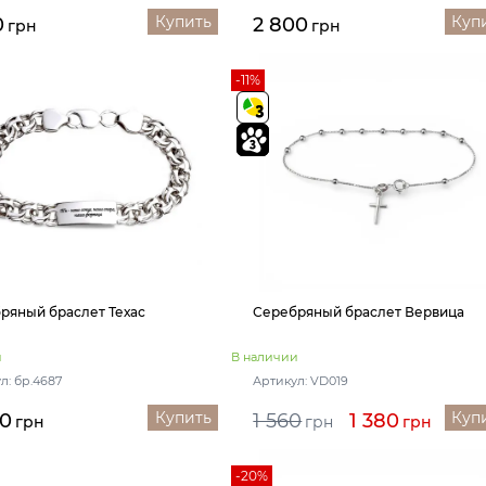
Купить
Куп
0
2 800
грн
грн
-11%
ряный браслет Техас
Серебряный браслет Вервица
и
В наличии
л: бр.4687
Артикул: VD019
Купить
Куп
00
1 560
1 380
грн
грн
грн
-20%