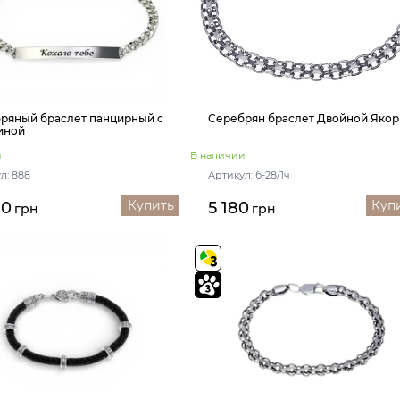
ряный браслет панцирный с
Серебрян браслет Двойной Якор
иной
и
В наличии
л: 888
Артикул: б-28/1ч
Купить
Куп
80
5 180
грн
грн