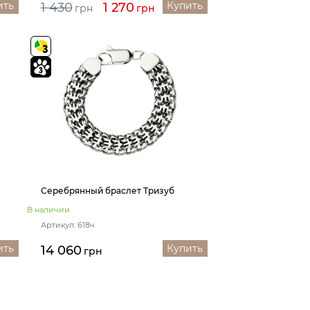
ить
Купить
1 430
1 270
грн
грн
Серебрянный браслет Тризуб
В наличии
Артикул: 618ч
ить
Купить
14 060
грн