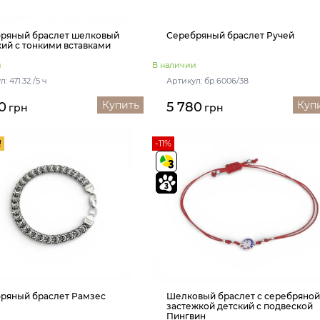
ряный браслет шелковый
Серебряный браслет Ручей
ий с тонкими вставками
и
В наличии
: 471.32./5 ч
Артикул: бр.6006/38
Купить
Куп
0
5 780
грн
грн
!
-11%
ряный браслет Рамзес
Шелковый браслет с серебряно
застежкой детский с подвеской
Пингвин