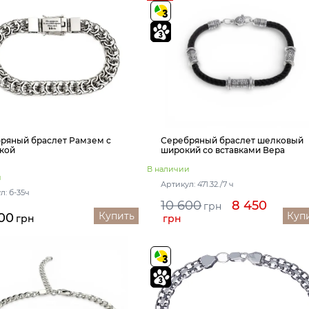
ряный браслет Рамзем с
Серебряный браслет шелковый
кой
широкий со вставками Вера
В наличии
и
Артикул: 471.32./7 ч
л: б-35ч
10 600
8 450
грн
Купить
Куп
00
грн
грн