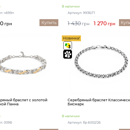
и
В наличии
л: ч699л
Артикул: 993Б/П
Купить
Куп
40
1 430
1 270
грн
грн
грн
Новинка!
ряный браслет с золотой
Серебряный браслет Классичес
кой Панна
Бисмарк
и
В наличии
л: 009Б
Артикул: бр.6002/26