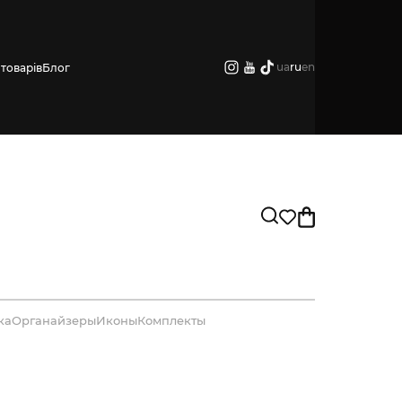
ua
ru
en
товарів
Блог
ка
Органайзеры
Иконы
Комплекты