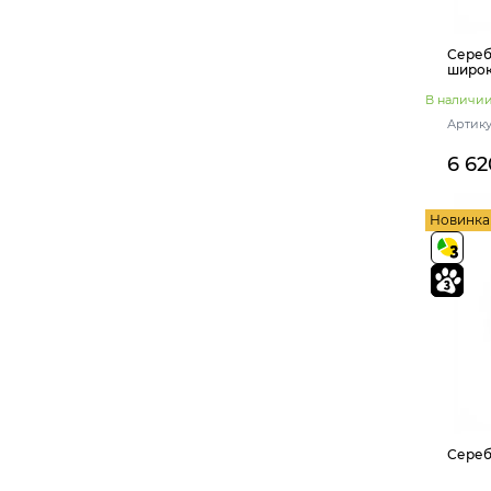
Сереб
широк
В наличи
Артикул
6 62
Новинка
Сереб