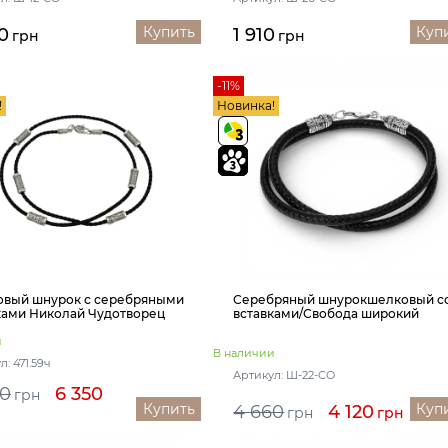
Купить
Куп
0
1 910
грн
грн
-11%
!
Новинка!
вый шнурок с серебряными
Серебряный шнурокшелковый с
ками Николай Чудотворец
вставками/Свобода широкий
и
В наличии
: 471.59ч
Артикул: Ш-22-СО
00
6 350
грн
Купить
Куп
4 660
4 120
грн
грн