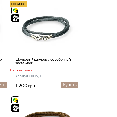
Новинка!
о
Шелковый шнурок с серебряной
застежкой
Нет в наличии
Артикул: 6010/2,0
ить
Купить
1 200
грн