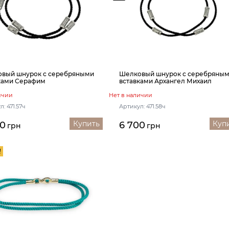
вый шнурок с серебряными
Шелковый шнурок с серебряны
ками Серафим
вставками Архангел Михаил
ичии
Нет в наличии
: 471.57ч
Артикул: 471.58ч
Купить
Куп
00
6 700
грн
грн
!