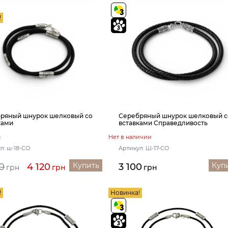
!
ряный шнурок шелковый со
Серебряный шнурок шелковый с
ками
вставками Справедливость
и
Нет в наличии
л: ш-18-СО
Артикул: Ш-17-СО
Купить
Куп
0
4 120
3 100
грн
грн
грн
!
Новинка!