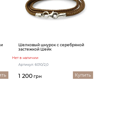
ми
Шелковый шнурок с серебряной
застежкой Шейк
Нет в наличии
Артикул: 6010/2,0
ить
Купить
1 200
грн