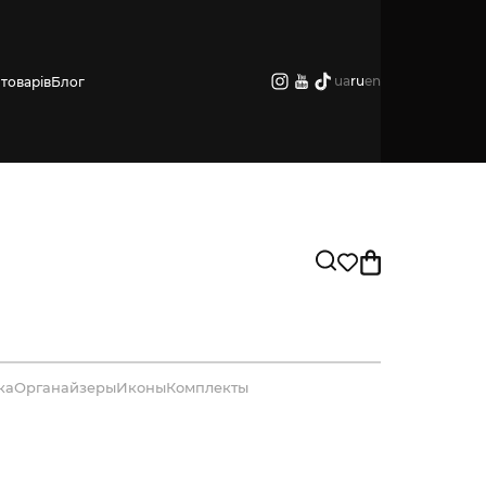
ua
ru
en
товарів
Блог
ка
Органайзеры
Иконы
Комплекты