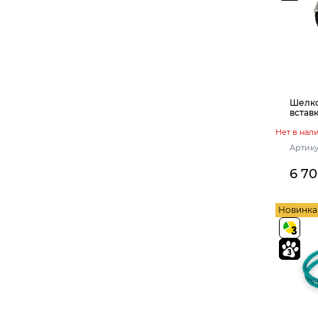
Шелко
встав
Нет в нал
Артикул
6 7
Новинка