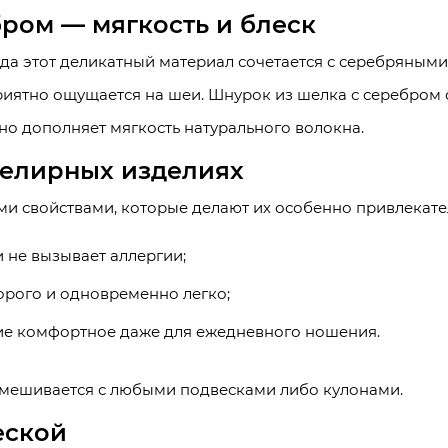
ром — мягкость и блеск
гда этот деликатный материал сочетается с серебряным
приятно ощущается на шеи. Шнурок из шелка с серебром
но дополняет мягкость натурального волокна.
елирных изделиях
и свойствами, которые делают их особенно привлекат
и не вызывает аллергии;
орого и одновременно легко;
лие комфортное даже для ежедневного ношения.
мешивается с любыми подвесками либо кулонами.
еской