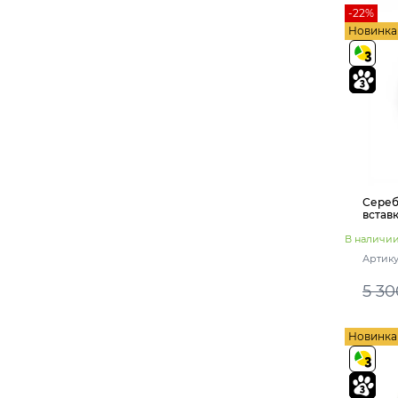
-22%
Новинка
Сереб
встав
В наличи
Артику
5 30
Новинка