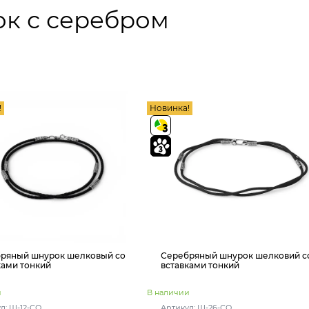
к с серебром
!
Новинка!
ряный шнурок шелковый со
Серебряный шнурок шелковий с
ками тонкий
вставками тонкий
и
В наличии
л: Ш-12-СО
Артикул: Ш-26-СО