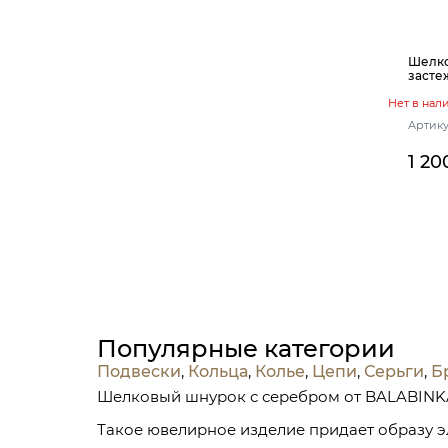
Шелко
засте
Нет в нал
Артику
1 20
Популярные категории
Подвески
,
Кольца
,
Колье
,
Цепи
,
Серьги
,
Б
Шелковый шнурок с серебром от BALABINKA
Такое ювелирное изделие придает образу э