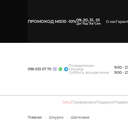
09
20
31
00
:
:
:
ПРОМОКОД MIS10 -10%
О нас
Гаран
Понедельник -
9:00 - 2
096 035 07 70
пятница
Суббота, воскресенье
9:00 - 2
SALE
Гравировка
Подарки
Подве
Главная
Шнурки
Шелковые