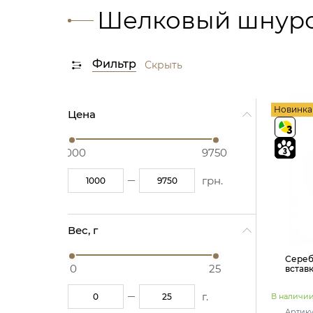
Шелковый шнуро
Фильтр
Скрыть
Новинка
Цена
1000
9750
грн.
Вес, г
Сереб
0
25
встав
г.
В наличи
Артику