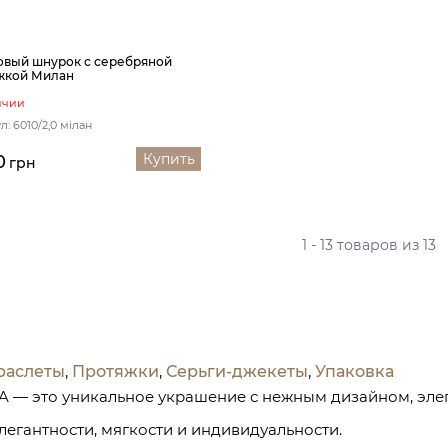
вый шнурок с серебряной
жкой Милан
ичии
л: 6010/2,0 мілан
Купить
0
грн
1 - 13 товаров из 13
раслеты
,
Протяжки
,
Серьги-джекеты
,
Упаковка
 — это уникальное украшение с нежным дизайном, эле
легантности, мягкости и индивидуальности.