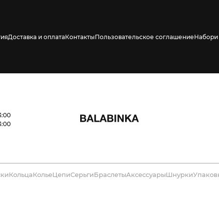
тия
Доставка и оплата
Контакты
Пользовательское соглашение
Набори 
3:00
3:00
ски
Кольца
Колье
Цепи
Серьги
Браслеты
Аксессуары
Шнурки
Упаков