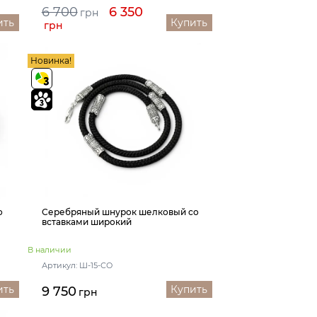
6 700
6 350
грн
ить
Купить
грн
Новинка!
о
Серебряный шнурок шелковый со
вставками широкий
В наличии
Артикул: Ш-15-СО
ить
Купить
9 750
грн