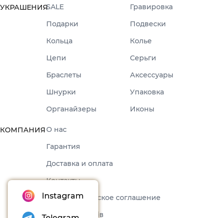
SALE
Гравировка
УКРАШЕНИЯ
Подарки
Подвески
Кольца
Колье
Цепи
Серьги
Браслеты
Аксессуары
Шнурки
Упаковка
Органайзеры
Иконы
О нас
КОМПАНИЯ
Гарантия
Доставка и оплата
Контакты
Instagram
Пользовательское соглашение
Набори товарів
Telegram