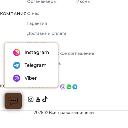
Органайзеры
Иконы
О нас
КОМПАНИЯ
Гарантия
Доставка и оплата
Контакты
Instagram
Пользовательское соглашение
Набори товарів
Telegram
Блог
Viber
КОНТАКТЫ
096 035 07 70
2026 © Все права защищены