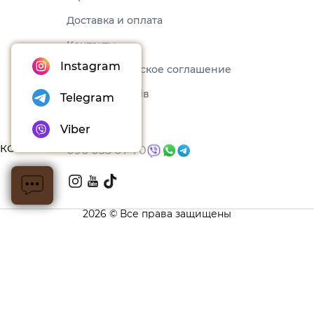
Доставка и оплата
Контакты
Instagram
Пользовательское соглашение
Набори товарів
Telegram
Блог
Viber
КОНТАКТЫ
096 035 07 70
2026 © Все права защищены