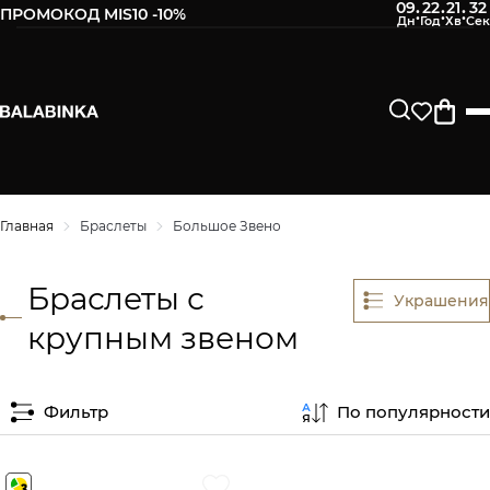
09
22
21
32
:
:
:
ПРОМОКОД MIS10 -10%
Главная
Браслеты
Большое Звено
Браслеты с
Украшения
крупным звеном
Фильтр
По популярности