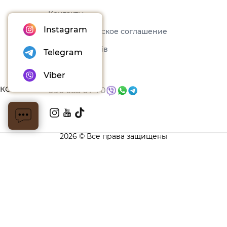
Контакты
Instagram
Пользовательское соглашение
Набори товарів
Telegram
Блог
Viber
КОНТАКТЫ
096 035 07 70
2026 © Все права защищены