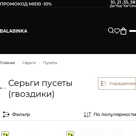
10
21
35
57
:
:
:
ПРОМОКОД MIS10 -10%
Главная
Серьги
Пусеты
Серьги пусеты
Украшения
(гвоздики)
Фильтр
По популярности