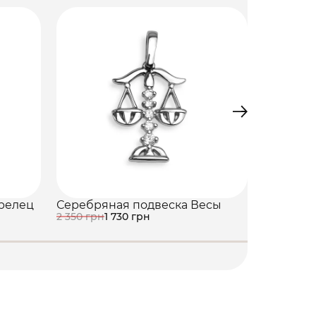
Серебря
2 350 грн
релец
Серебряная подвеска Весы
2 350 грн
1 730 грн