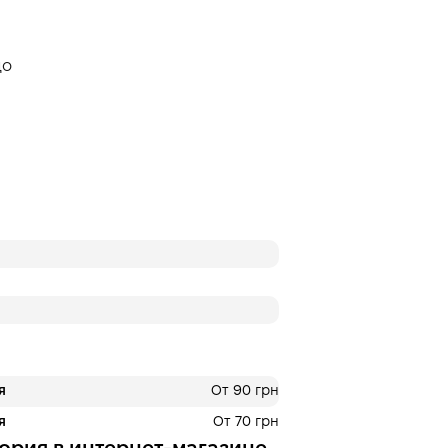
цо
я
От 90 грн
я
От 70 грн