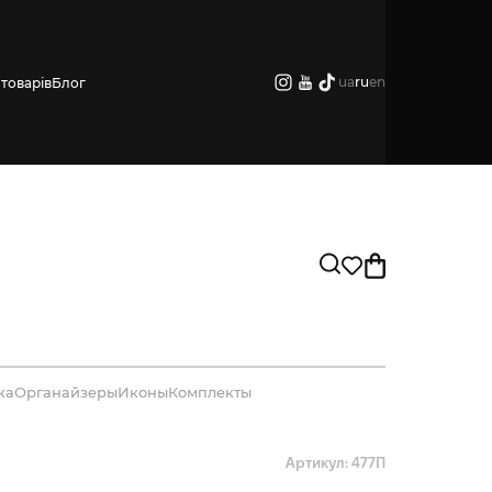
ua
ru
en
товарів
Блог
ка
Органайзеры
Иконы
Комплекты
Артикул: 477П