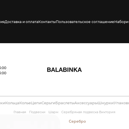
тия
Доставка и оплата
Контакты
Пользовательское соглашение
Набори 
ено СМС о его
3:00
3:00
ски
Кольца
Колье
Цепи
Серьги
Браслеты
Аксессуары
Шнурки
Упаков
Главная
Подвески
Шарм
Серебряная подвеска Виктория
Серебро