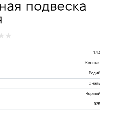
ная подвеска
я
1,43
Женская
Родий
Эмаль
Черный
925