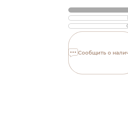
Также доступна
Оплата частями
Сообщить о нали
ПриватБанка
Оплату можно раздел
платежа. Без допол
комиссий для покуп
Количество платеже
на шаге оплаты в ко
3 месяцы
х
503.3
Це ще не оформлення кред
кроку.