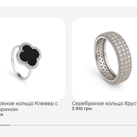
яное кольцо Клевер с
Серебряное кольцо Хрус
3 910 грн
юрином
рн