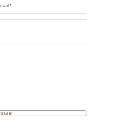
mail*
тзыв