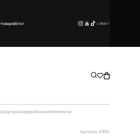
ua
ru
en
товарів
Блог
ка
Органайзеры
Иконы
Комплекты
Артикул: 035К