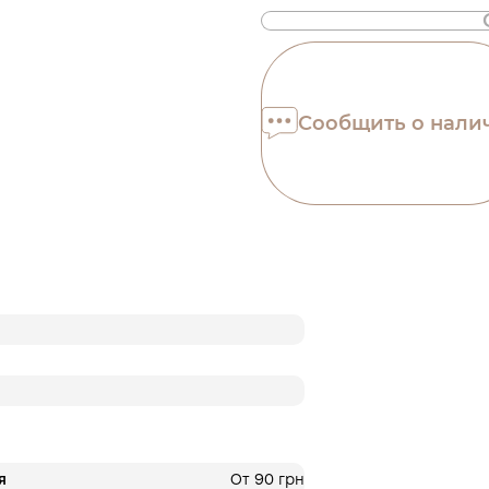
Также доступна
Оплата частями
Сообщить о нали
ПриватБанка
Оплату можно раздел
платежа. Без допол
комиссий для покуп
Количество платеже
на шаге оплаты в ко
3 месяцы
х
836.6
Це ще не оформлення кред
кроку.
я
От 90 грн