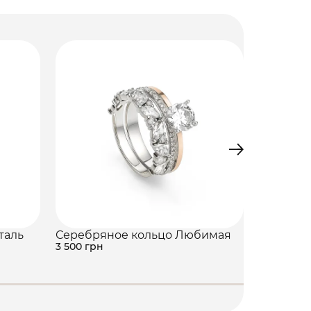
таль
Серебряное кольцо Любимая
Серебря
3 500 грн
2 510 грн