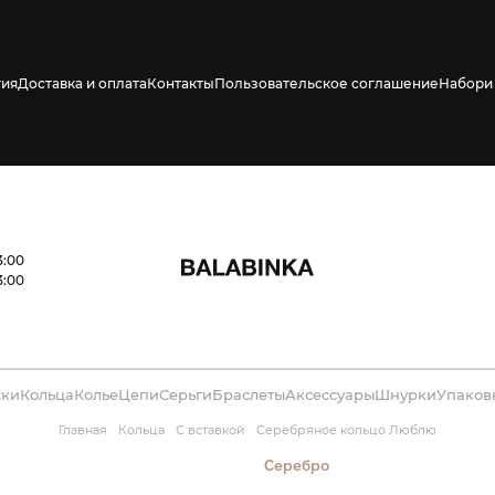
тия
Доставка и оплата
Контакты
Пользовательское соглашение
Набори 
ено СМС о его
3:00
3:00
ски
Кольца
Колье
Цепи
Серьги
Браслеты
Аксессуары
Шнурки
Упаков
Главная
Кольца
С вставкой
Серебряное кольцо Люблю
Серебро