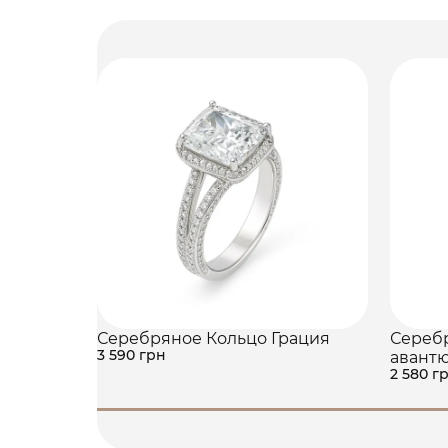
Серебряное Кольцо Грация
Серебр
3 590 грн
авант
2 580 г