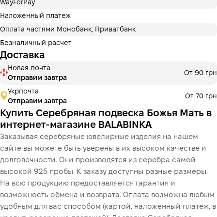
WayForPay
Оплату можно разделить на 2 или 3 платежа. Без
дополнительных комиссий для покупателей.
Наложенный платеж
Количество платежей выбирается на шаге оплаты в
Оплата частями Монобанк, Приватбанк
корзине.
Безналичный расчет
3 месяцы
х
876.67 ₴
=
2 630 ₴
Доставка
Новая почта
Оплата частями МоноБанк
От 90 грн
Отправим завтра
Оплату можно разделить на 2 или 3 платежа. Без
дополнительных комиссий для покупателей.
Укрпочта
От 70 грн
Количество платежей выбирается на шаге оплаты в
Отправим завтра
корзине.
Купить Серебряная подвеска Божья Мать в
3 месяцы
х
876.67 ₴
=
2 630 ₴
интернет-магазине BALABINKA
Заказывая серебряные ювелирные изделия на нашем
сайте вы можете быть уверены в их высоком качестве и
долговечности. Они производятся из серебра самой
Це ще не оформлення кредитного договору. Ви просто
переходите до наступного кроку.
высокой 925 пробы. К заказу доступны разные размеры.
Купить
На всю продукцию предоставляется гарантия и
возможность обмена и возврата. Оплата возможна любым
удобным для вас способом (картой, наложенный платеж, в