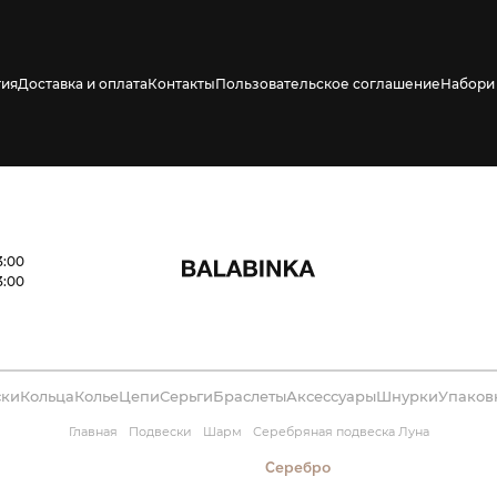
тия
Доставка и оплата
Контакты
Пользовательское соглашение
Набори 
ено СМС о его
3:00
3:00
ски
Кольца
Колье
Цепи
Серьги
Браслеты
Аксессуары
Шнурки
Упаков
Главная
Подвески
Шарм
Серебряная подвеска Луна
Серебро