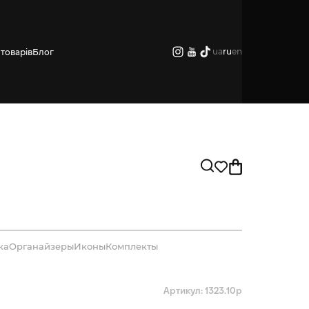
ua
ru
en
товарів
Блог
ка
Органайзеры
Иконы
Комплекты
Артикул: 1323.10р