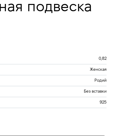
ная подвеска
0,82
Женская
Родий
Без вставки
925