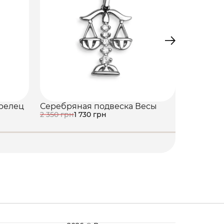
Серебря
2 350 грн
релец
Серебряная подвеска Весы
2 350 грн
1 730 грн