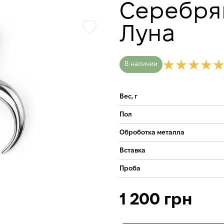
Серебря
Луна
В наличии
Вес, г
Пол
Оброботка металла
Вставка
Проба
1 200 грн