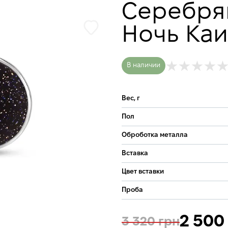
Серебря
Ночь Ка
В наличии
Вес, г
Пол
Оброботка металла
Вставка
Цвет вставки
Проба
2 500
3 320 грн