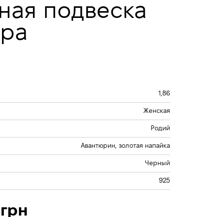
ная подвеска
ира
1,86
Женская
Родий
Авантюрин, золотая напайка
Черный
925
 грн