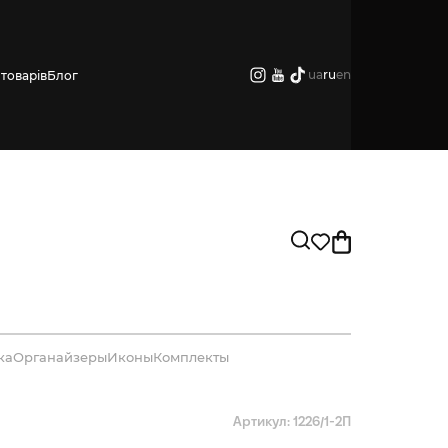
ua
ru
en
товарів
Блог
ка
Органайзеры
Иконы
Комплекты
Артикул: 1226/1-2П