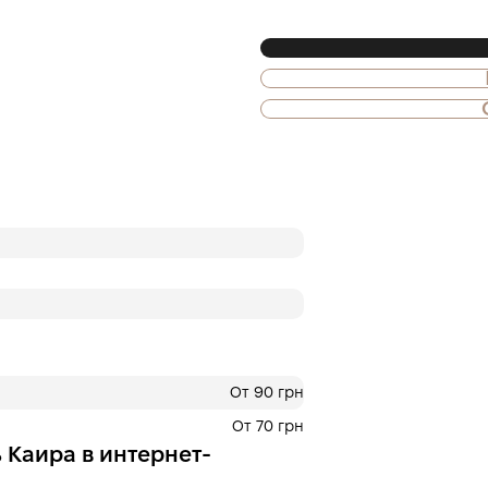
Также доступна
Оплата частями
ПриватБанка
Оплату можно раздел
платежа. Без допол
комиссий для покуп
Количество платеже
на шаге оплаты в ко
3 месяцы
х
833.3
От 90 грн
От 70 грн
Це ще не оформлення кред
 Каира в интернет-
кроку.