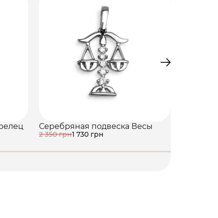
Серебря
2 350 грн
релец
Серебряная подвеска Весы
2 350 грн
1 730 грн