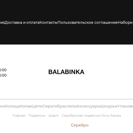
тия
Доставка и оплата
Контакты
Пользовательское соглашение
Набори 
ено СМС о его
3:00
3:00
ски
Кольца
Колье
Цепи
Серьги
Браслеты
Аксессуары
Шнурки
Упаков
Главная
Подвески
Шарм
Серебряная подвеска Ночь Каира
Серебро