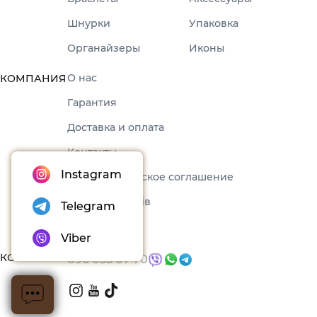
Шнурки
Упаковка
Органайзеры
Иконы
О нас
КОМПАНИЯ
Гарантия
Доставка и оплата
Контакты
Instagram
Пользовательское соглашение
Набори товарів
Telegram
Блог
Viber
КОНТАКТЫ
096 035 07 70