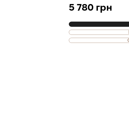
5 780 грн
Также доступна
Оплата частями
ПриватБанка
Оплату можно раздел
платежа. Без допол
комиссий для покуп
Количество платеже
на шаге оплаты в ко
3
х
1 926
месяцы
₴