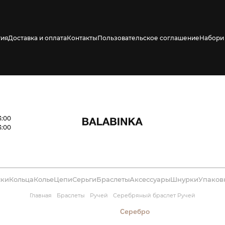
тия
Доставка и оплата
Контакты
Пользовательское соглашение
Набори 
ено СМС о его
3:00
3:00
ски
Кольца
Колье
Цепи
Серьги
Браслеты
Аксессуары
Шнурки
Упаков
Главная
Браслеты
Ручей
Серебряный браслет Ручей
Серебро