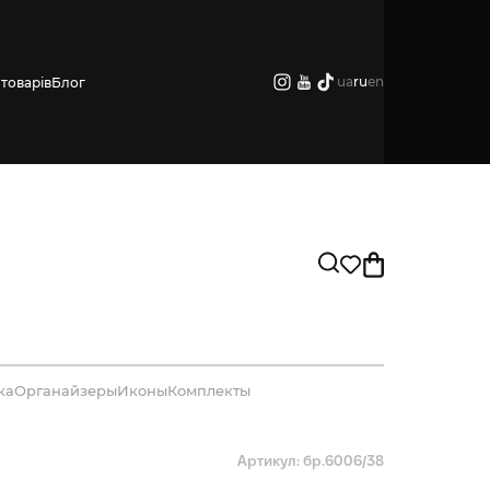
ua
ru
en
товарів
Блог
ка
Органайзеры
Иконы
Комплекты
Артикул: бр.6006/38