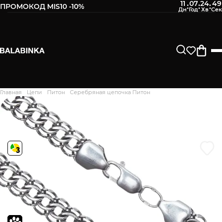
11
07
24
48
:
:
:
ПРОМОКОД MIS10 -10%
Оставьте свой номер телефона
После того, как мы получим товар, Вам будет
отправлено СМС о его наличии в нашем магазине.
Продолжить
Главная
Цепи
Питон
Серебряная цепочка Питон
Дякуємо. Ваш відгук
відправлено на модерацію