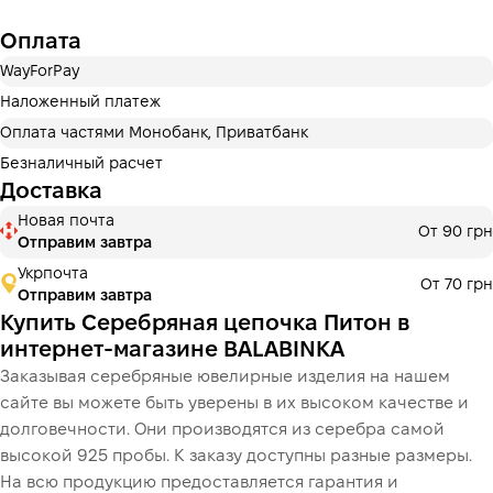
Оплата
Оплата частями ПриватБанка
WayForPay
Оплату можно разделить на 2 или 3 платежа. Без
дополнительных комиссий для покупателей.
Наложенный платеж
Количество платежей выбирается на шаге оплаты в
Оплата частями Монобанк, Приватбанк
корзине.
Безналичный расчет
3 месяцы
х
6 686.67 ₴
=
20 060 ₴
Доставка
Новая почта
Оплата частями МоноБанк
От 90 грн
Отправим завтра
Оплату можно разделить на 2 или 3 платежа. Без
дополнительных комиссий для покупателей.
Укрпочта
От 70 грн
Количество платежей выбирается на шаге оплаты в
Отправим завтра
корзине.
Купить Серебряная цепочка Питон в
3 месяцы
х
6 686.67 ₴
=
20 060 ₴
интернет-магазине BALABINKA
Заказывая серебряные ювелирные изделия на нашем
сайте вы можете быть уверены в их высоком качестве и
долговечности. Они производятся из серебра самой
Це ще не оформлення кредитного договору. Ви просто
переходите до наступного кроку.
высокой 925 пробы. К заказу доступны разные размеры.
Купить
На всю продукцию предоставляется гарантия и