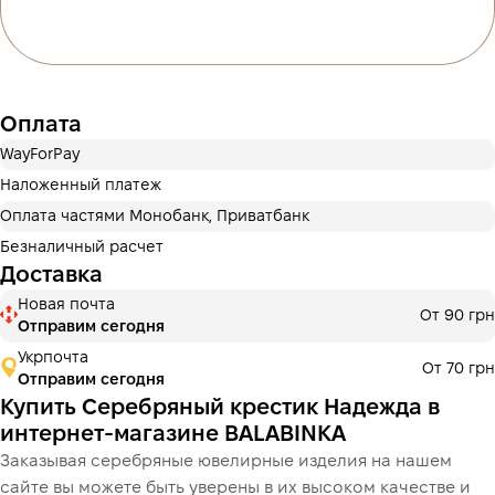
дополнительных комиссий для покупателей.
Количество платежей выбирается на шаге оплаты в
корзине.
3 месяцы
х
576.67 ₴
=
1 730 ₴
Оплата
Оплата частями МоноБанк
Оплату можно разделить на 2 или 3 платежа. Без
WayForPay
дополнительных комиссий для покупателей.
Наложенный платеж
Количество платежей выбирается на шаге оплаты в
Оплата частями Монобанк, Приватбанк
корзине.
3 месяцы
х
576.67 ₴
=
1 730 ₴
Безналичный расчет
Доставка
Новая почта
От 90 грн
Отправим сегодня
Це ще не оформлення кредитного договору. Ви просто
Укрпочта
переходите до наступного кроку.
От 70 грн
Купить
Отправим сегодня
Купить Серебряный крестик Надежда в
интернет-магазине BALABINKA
Заказывая серебряные ювелирные изделия на нашем
сайте вы можете быть уверены в их высоком качестве и