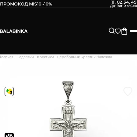
11
02
34
44
:
:
:
ПРОМОКОД MIS10 -10%
Оставьте свой номер телефона
После того, как мы получим товар, Вам будет
отправлено СМС о его наличии в нашем магазине.
Продолжить
Главная
Подвески
Крестики
Серебряный крестик Надежда
Дякуємо. Ваш відгук
відправлено на модерацію