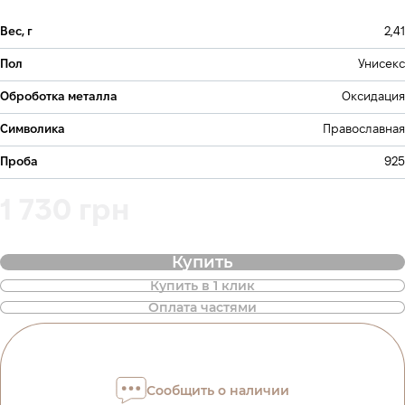
Вес, г
2,41
Пол
Унисекс
Оброботка металла
Оксидация
Символика
Православная
Проба
925
1 730 грн
Купить
Купить в 1 клик
Также доступна покупка товара в
Оплата частями
оплату частями
Оплата частями ПриватБанка
Сообщить о наличии
Оплату можно разделить на 2 или 3 платежа. Без