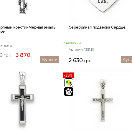
ряный крестик Чёрная эмаль
Серебряная подвеска Сердце
шой
и
В наличии
л: 108 ч
Артикул: 1351.10
0
3 870
грн
Купить
Куп
2 630
грн
-39%