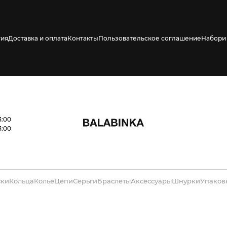
тия
Доставка и оплата
Контакты
Пользовательское соглашение
Набори 
3:00
3:00
ски
Кольца
Колье
Цепи
Серьги
Браслеты
Аксессуары
Шнурки
Упаков