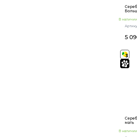
Сереб
Боль
В наличи
Артику
5 09
Сереб
мать
В наличи