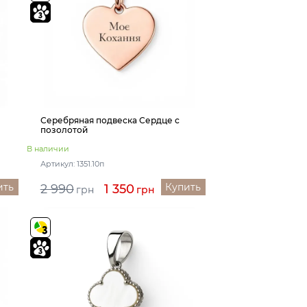
Серебряная подвеска Сердце с
позолотой
В наличии
Артикул: 1351.10п
ить
Купить
2 990
1 350
грн
грн