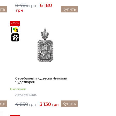
8 480
6 180
грн
ить
Купить
грн
-35%
Серебряная подвеска Николай
Чудотворец
В наличии
Артикул: 32015
ить
Купить
4 830
3 130
грн
грн