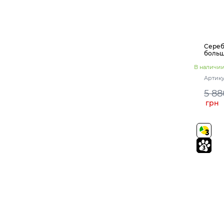
Сереб
боль
В наличи
Артику
5 88
грн