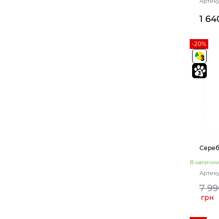
Артику
1 64
-20%
Сереб
В наличи
Артику
7 99
грн