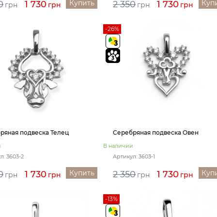
Купить
Куп
0
1 730
2 350
1 730
грн
грн
грн
грн
-26%
ряная подвеска Телец
Серебряная подвеска Овен
и
В наличии
л: 3603-2
Артикул: 3603-1
Купить
Куп
0
1 730
2 350
1 730
грн
грн
грн
грн
-13%