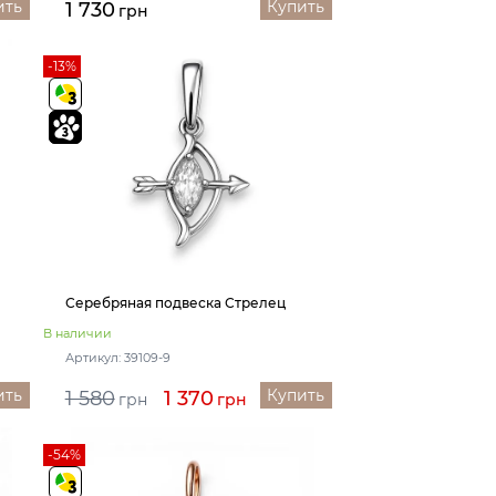
ить
Купить
1 730
грн
-13%
Серебряная подвеска Стрелец
В наличии
Артикул: 39109-9
ить
Купить
1 580
1 370
грн
грн
-54%