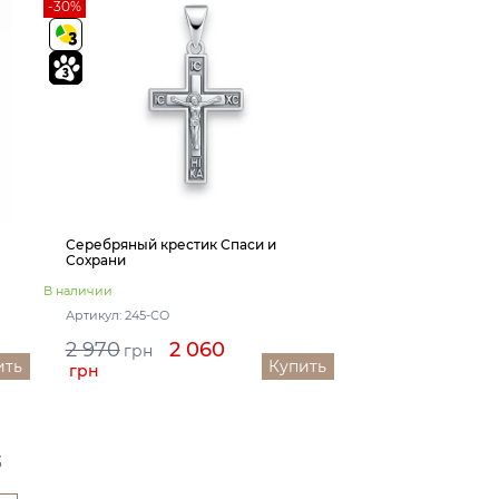
-30%
Серебряный крестик Спаси и
Сохрани
В наличии
Артикул: 245-СО
2 970
2 060
грн
ить
Купить
грн
3