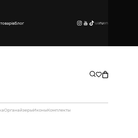
ua
ru
en
товарів
Блог
ка
Органайзеры
Иконы
Комплекты