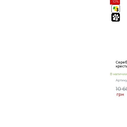
-10%
Сереб
крест
В наличи
Артику
10 6
грн