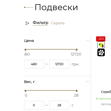
Подвески
Фильтр
Скрыть
-26%
Цена
480
12720
грн.
Вес, г
Сереб
0
28
В наличи
Артику
г.