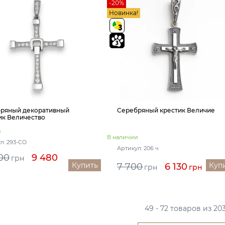
-20%
Новинка!
ряный декоративный
Серебряный крестик Величие
ик Величество
и
В наличии
л: 293-СО
Артикул: 206 ч
00
9 480
грн
Купить
Куп
7 700
6 130
грн
грн
49 - 72 товаров из 20