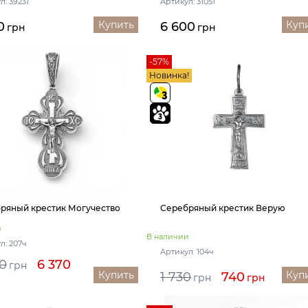
л: 39231
Артикул: 31051
Купить
Куп
0
6 600
грн
грн
-57%
Новинка!
ряный крестик Могучество
Серебряный крестик Верую
и
В наличии
л: 207ч
Артикул: 104ч
0
6 370
грн
Купить
Куп
1 730
740
грн
грн