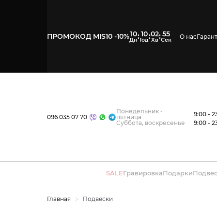
10
10
02
54
:
:
:
ПРОМОКОД MIS10 -10%
О нас
Гаран
Понедельник -
9:00 - 2
096 035 07 70
пятница
Суббота, воскресенье
9:00 - 2
SALE
Гравировка
Подарки
Подве
Главная
Подвески