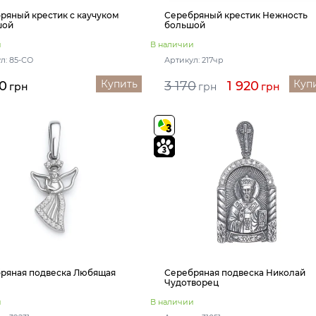
ряный крестик с каучуком
Серебряный крестик Нежность
шой
большой
и
В наличии
л: 85-СО
Артикул: 217чр
Купить
Куп
0
3 170
1 920
грн
грн
грн
ряная подвеска Любящая
Серебряная подвеска Николай
Чудотворец
и
В наличии