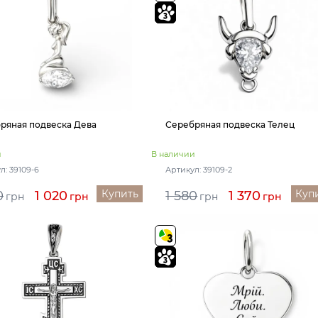
ряная подвеска Дева
Серебряная подвеска Телец
и
В наличии
л: 39109-6
Артикул: 39109-2
Купить
Куп
0
1 020
1 580
1 370
грн
грн
грн
грн