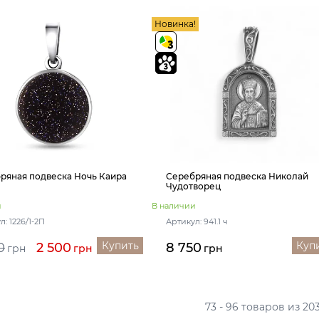
Новинка!
ряная подвеска Ночь Каира
Серебряная подвеска Николай
Чудотворец
и
В наличии
л: 1226/1-2П
Артикул: 941.1 ч
Купить
Куп
0
2 500
8 750
грн
грн
грн
73 - 96 товаров из 20