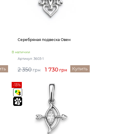
Серебряная подвеска Овен
В наличии
Артикул: 3603-1
ить
Купить
2 350
1 730
грн
грн
-13%