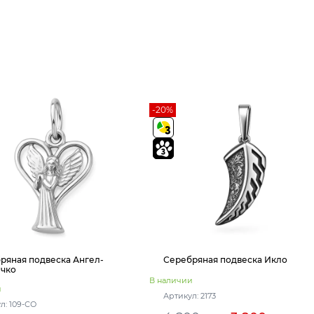
-20%
ряная подвеска Ангел-
Серебряная подвеска Икло
чко
В наличии
и
Артикул: 2173
л: 109-СО