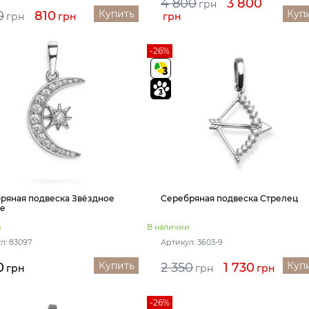
4 800
3 800
грн
Купить
Куп
0
810
грн
грн
грн
-26%
ряная подвеска Звёздное
Серебряная подвеска Стрелец
е
и
В наличии
л: 83097
Артикул: 3603-9
Купить
Куп
0
2 350
1 730
грн
грн
грн
-26%