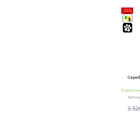
-24%
Сереб
В наличи
Артику
3 32