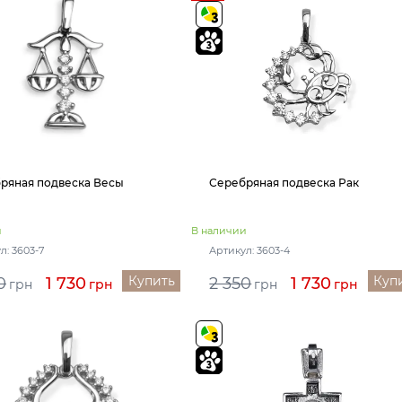
ряная подвеска Весы
Серебряная подвеска Рак
и
В наличии
л: 3603-7
Артикул: 3603-4
Купить
Куп
0
1 730
2 350
1 730
грн
грн
грн
грн