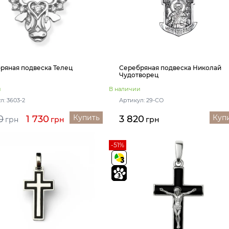
ряная подвеска Телец
Серебряная подвеска Николай
Чудотворец
и
В наличии
л: 3603-2
Артикул: 29-СО
Купить
Куп
0
1 730
3 820
грн
грн
грн
-51%