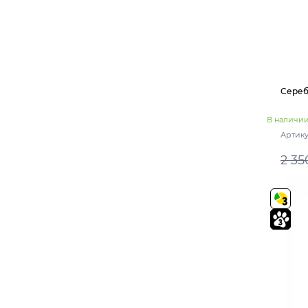
Сереб
В наличи
Артику
2 35