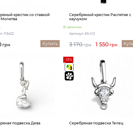
ряный крестик со ставкой
Серебряный крестик Распятие с
 Молитва
каучуком
и
В наличии
л: Р3422
Артикул: 65-СО
Купить
Куп
0
3 170
1 550
грн
грн
грн
-13%
ряная подвеска Дева
Серебряная подвеска Телец