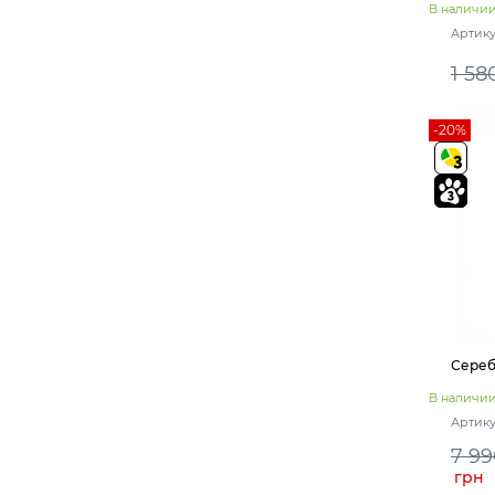
В наличи
Артику
1 58
-20%
Сереб
В наличи
Артику
7 99
грн