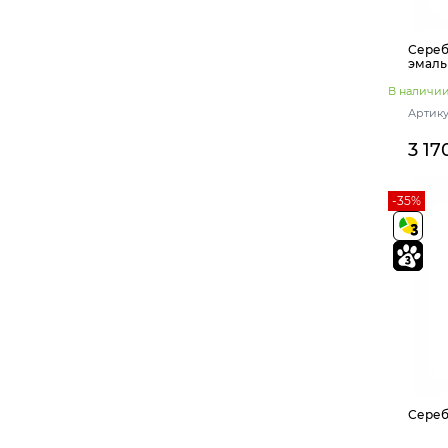
Сереб
эмаль
В наличи
Артику
3 17
-35%
Сереб