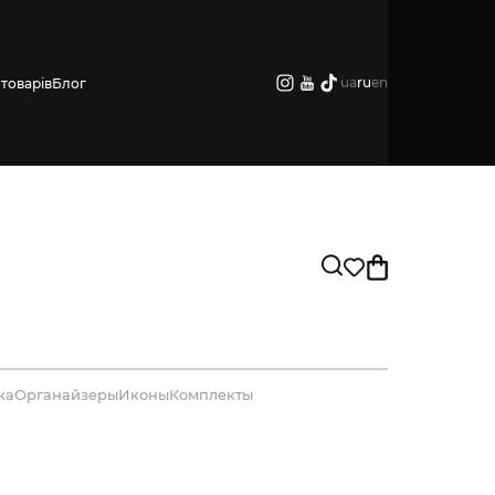
ua
ru
en
товарів
Блог
ка
Органайзеры
Иконы
Комплекты