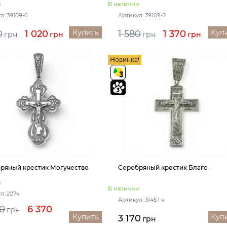
и
В наличии
л: 39109-6
Артикул: 39109-2
Купить
Куп
0
1 020
1 580
1 370
грн
грн
грн
грн
Новинка!
ряный крестик Могучество
Серебряный крестик Благо
и
В наличии
л: 207ч
Артикул: 3145.1 ч
0
6 370
грн
Купить
Куп
3 170
грн