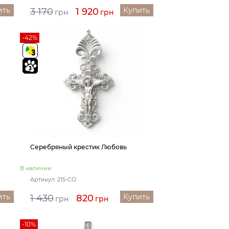
ить
Купить
3 170
1 920
грн
грн
-42%
Серебряный крестик Любовь
В наличии
Артикул: 215-СО
ить
Купить
1 430
820
грн
грн
-10%