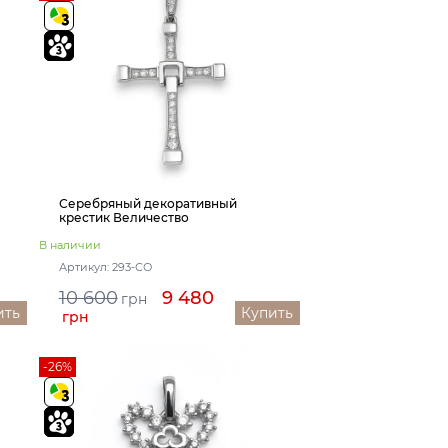
Серебряный декоративный
крестик Величество
В наличии
Артикул: 293-СО
10 600
9 480
грн
ить
Купить
грн
-26%