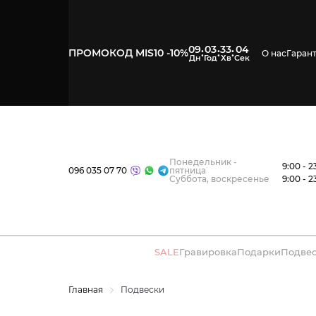
09
03
33
03
:
:
:
ПРОМОКОД MIS10 -10%
О нас
Гаран
Понедельник -
9:00 - 2
096 035 07 70
пятница
Суббота, воскресенье
9:00 - 2
SALE
Гравировка
Подарки
Подве
Главная
Подвески