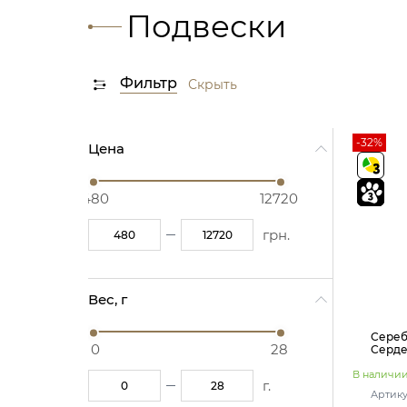
Подвески
Фильтр
Скрыть
-32%
Цена
480
12720
грн.
Вес, г
Сереб
0
28
Серде
В наличи
г.
Артику