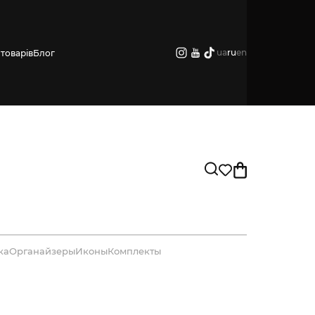
ua
ru
en
товарів
Блог
ка
Органайзеры
Иконы
Комплекты