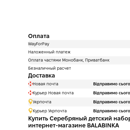
Оплата
WayForPay
Наложенный платеж
Оплата частями Монобанк, Приватбанк
Безналичный расчет
Доставка
Новая почта
Відправимо сього
Курьер Новая почта
Відправимо сього
Укрпочта
Відправимо сього
Курьер Укрпочта
Відправимо сього
Купить Серебряный детский набо
интернет-магазине BALABINKA