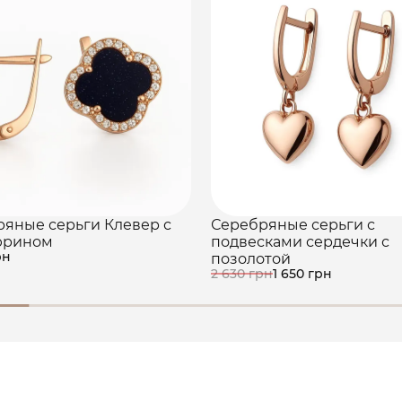
яные серьги Клевер с
Серебряные серьги с
юрином
подвесками сердечки с
рн
позолотой
2 630 грн
1 650 грн