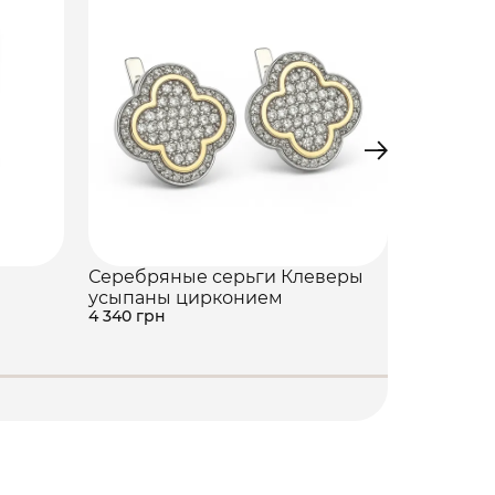
Серебряные серьги Клеверы
Серебря
4 490 грн
усыпаны цирконием
4 340 грн