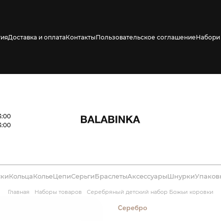
тия
Доставка и оплата
Контакты
Пользовательское соглашение
Набори 
3:00
3:00
ски
Кольца
Колье
Цепи
Серьги
Браслеты
Аксессуары
Шнурки
Упаков
Главная
Наборы товаров
Серебряный детский набор Божьи коровки
Серебро