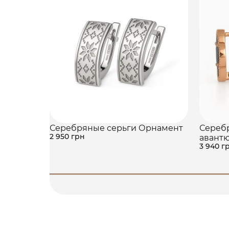
Серебряные серьги Орнамент
Серебр
2 950 грн
авант
3 940 г