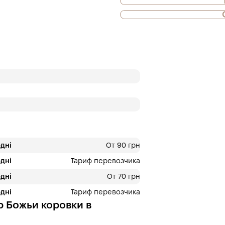
Также доступна
Оплата частями
ПриватБанка
Оплату можно раздел
платежа. Без допол
комиссий для покуп
Количество платеже
на шаге оплаты в ко
3 месяцы
х
766.6
дні
От 90 грн
дні
Тариф перевозчика
Це ще не оформлення кред
кроку.
дні
От 70 грн
дні
Тариф перевозчика
р Божьи коровки в