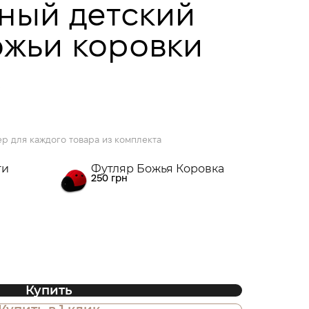
ный детский
ожьи коровки
р для каждого товара из комплекта
ги
Футляр Божья Коровка
250 грн
Купить