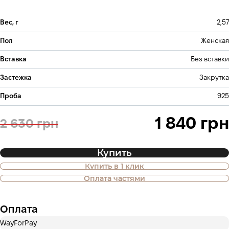
Вес, г
2,57
Пол
Женская
Вставка
Без вставки
Застежка
Закрутка
Проба
925
1 840 грн
2 630 грн
Купить
Купить в 1 клик
Также доступна покупка товара в
Оплата частями
оплату частями
Оплата
Оплата частями ПриватБанка
WayForPay
Оплату можно разделить на 2 или 3 платежа. Без