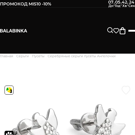
07
05
42
23
:
:
:
ПРОМОКОД MIS10 -10%
Оставьте свой номер телефона
После того, как мы получим товар, Вам будет
отправлено СМС о его наличии в нашем магазине.
Продолжить
Главная
Серьги
Пусеты
Серебряные серьги пусеты Ангелочки
Дякуємо. Ваш відгук
відправлено на модерацію