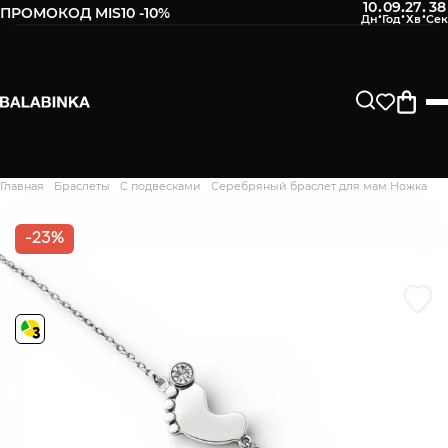
10
09
27
37
:
:
:
ПРОМОКОД MIS10 -10%
Оставьте свой номер телефона
После того, как мы получим товар, Вам будет
отправлено СМС о его наличии в нашем магазине.
Продолжить
Главная
Браслеты
С подвесками
Серебряный браслет для мам Ножка
Дякуємо. Ваш відгук
відправлено на модерацію
-23%