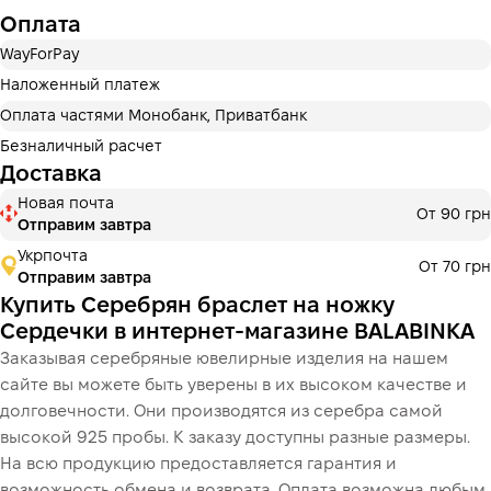
Оплата
Оплата частями ПриватБанка
WayForPay
Оплату можно разделить на 2 или 3 платежа. Без
дополнительных комиссий для покупателей.
Наложенный платеж
Количество платежей выбирается на шаге оплаты в
Оплата частями Монобанк, Приватбанк
корзине.
Безналичный расчет
3 месяцы
х
746.67 ₴
=
2 240 ₴
Доставка
Новая почта
Оплата частями МоноБанк
От 90 грн
Отправим завтра
Оплату можно разделить на 2 или 3 платежа. Без
дополнительных комиссий для покупателей.
Укрпочта
От 70 грн
Количество платежей выбирается на шаге оплаты в
Отправим завтра
корзине.
Купить Серебрян браслет на ножку
3 месяцы
х
746.67 ₴
=
2 240 ₴
Сердечки в интернет-магазине BALABINKA
Заказывая серебряные ювелирные изделия на нашем
сайте вы можете быть уверены в их высоком качестве и
долговечности. Они производятся из серебра самой
Це ще не оформлення кредитного договору. Ви просто
переходите до наступного кроку.
высокой 925 пробы. К заказу доступны разные размеры.
Купить
На всю продукцию предоставляется гарантия и
возможность обмена и возврата. Оплата возможна любым