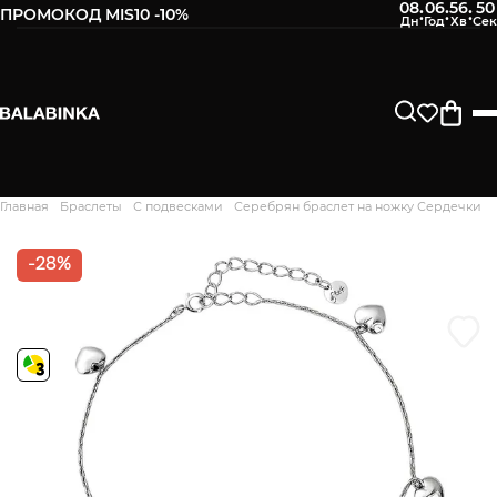
08
06
56
49
:
:
:
ПРОМОКОД MIS10 -10%
Оставьте свой номер телефона
После того, как мы получим товар, Вам будет
отправлено СМС о его наличии в нашем магазине.
Продолжить
Главная
Браслеты
С подвесками
Серебрян браслет на ножку Сердечки
Дякуємо. Ваш відгук
відправлено на модерацію
-28%