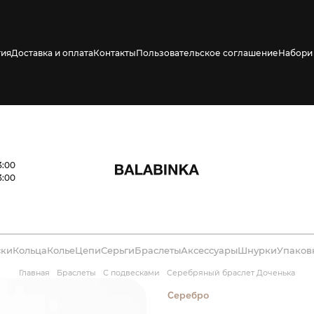
тия
Доставка и оплата
Контакты
Пользовательское соглашение
Набори 
ено СМС о его
3:00
3:00
ски
Кольца
Колье
Цепи
Серьги
Браслеты
Аксессуары
Шнурки
Упаков
Главная
Браслеты
С подвесками
Серебряный браслет Доченька
Серебро