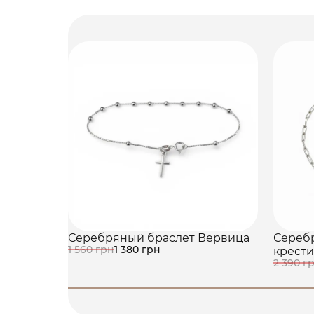
Серебряный браслет Вервица
Сереб
1 560 грн
1 380 грн
крести
2 390 г