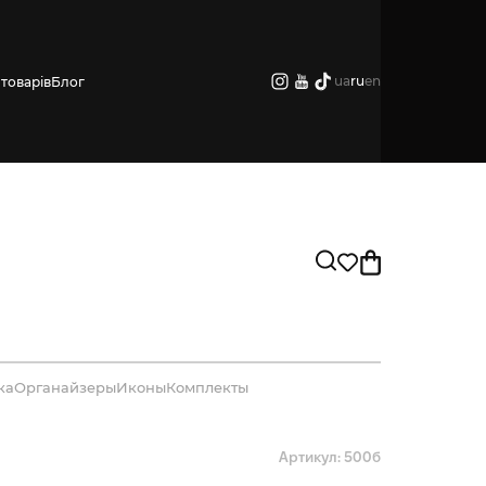
ua
ru
en
товарів
Блог
ка
Органайзеры
Иконы
Комплекты
Артикул: 500б