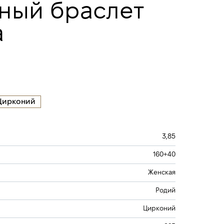
ный браслет
а
Цирконий
3,85
160+40
Женская
Родий
Цирконий