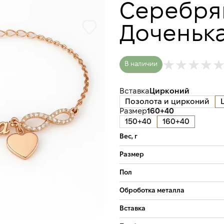
Серебря
Доченьк
В наличии
Вставка
Цирконий
Позолота и цирконий
Размер
160+40
150+40
160+40
Вес, г
Размер
Пол
Оброботка металла
Вставка