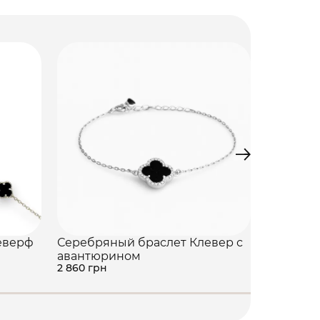
еверф
Серебряный браслет Клевер с
Серебря
авантюрином
Сердечк
2 860 грн
3 150 грн
2