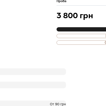
Проба
3 800 грн
Также доступна
Оплата частями
ПриватБанка
Оплату можно раздел
платежа. Без допол
комиссий для покуп
Количество платеже
на шаге оплаты в ко
3
х
1 266.
месяцы
₴
От 90 грн