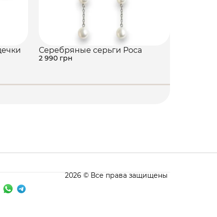
дечки
Серебряные серьги Роса
Серебря
2 990 грн
2 630 грн
2026 © Все права защищены