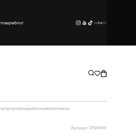
ua
ru
en
товарів
Блог
ка
Органайзеры
Иконы
Комплекты
Артикул: 2700940