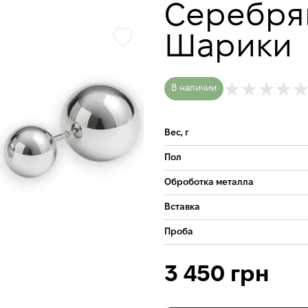
Серебря
Шарики
В наличии
Вес, г
Пол
Оброботка металла
Вставка
Проба
3 450 грн