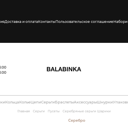
тия
Доставка и оплата
Контакты
Пользовательское соглашение
Набори 
ено СМС о его
3:00
3:00
ски
Кольца
Колье
Цепи
Серьги
Браслеты
Аксессуары
Шнурки
Упаков
Главная
Серьги
Пусеты
Серебряные серьги Шарики
Серебро