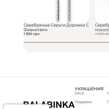
Серебряные Серьги Дорожки С
Серебр
Фианитами
позол
1 950 грн
4 610 г
УКРАШЕНИЯ
SALE
Г
Подарки