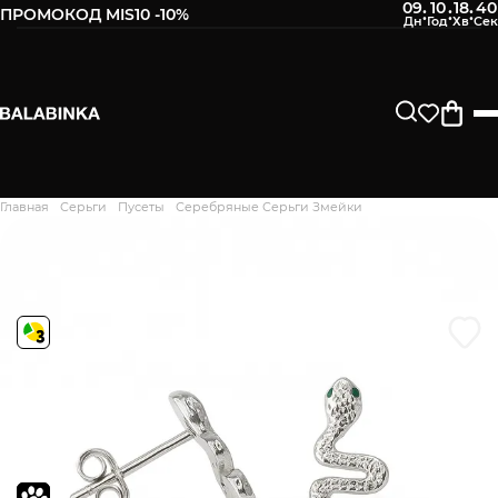
09
10
18
39
:
:
:
ПРОМОКОД MIS10 -10%
Оставьте свой номер телефона
После того, как мы получим товар, Вам будет
отправлено СМС о его наличии в нашем магазине.
Продолжить
Главная
Серьги
Пусеты
Серебряные Серьги Змейки
Дякуємо. Ваш відгук
відправлено на модерацію